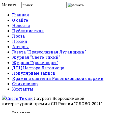
Искать...
Главная
О сайте
Новости
Публицистика
Проза
Поэзия
Авторы
Газета "Православная Луганщина "
Журнал "Свете Тихий"
Журнал "Уроки веры"
ДПЦ Нестора Летописца
Популярные записи
Храмы и святыни Ровеньковской епархии
Стиховизор
Контакты
Лауреат Всероссийской
литературной премии СП России "СЛОВО-2021".
Вы здесь: