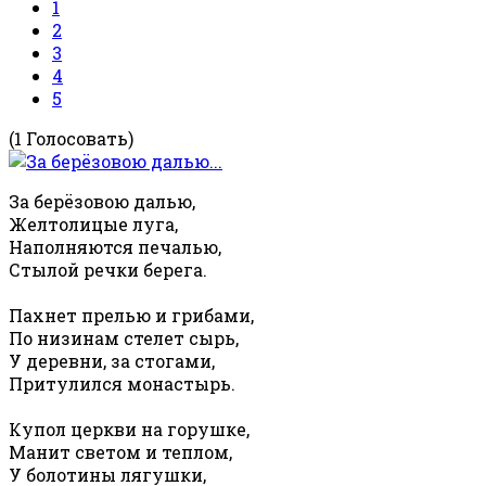
1
2
3
4
5
(1 Голосовать)
За берёзовою далью,
Желтолицые луга,
Наполняются печалью,
Стылой речки берега.
Пахнет прелью и грибами,
По низинам стелет сырь,
У деревни, за стогами,
Притулился монастырь.
Купол церкви на горушке,
Манит светом и теплом,
У болотины лягушки,