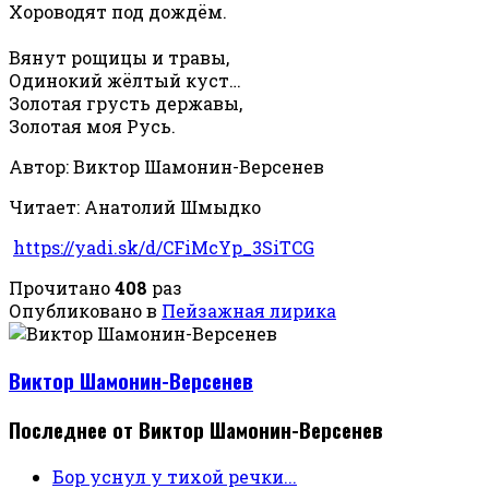
Хороводят под дождём.
Вянут рощицы и травы,
Одинокий жёлтый куст…
Золотая грусть державы,
Золотая моя Русь.
Автор: Виктор Шамонин-Версенев
Читает: Анатолий Шмыдко
https://yadi.sk/d/CFiMcYp_3SiTCG
Прочитано
408
раз
Опубликовано в
Пейзажная лирика
Виктор Шамонин-Версенев
Последнее от Виктор Шамонин-Версенев
Бор уснул у тихой речки...