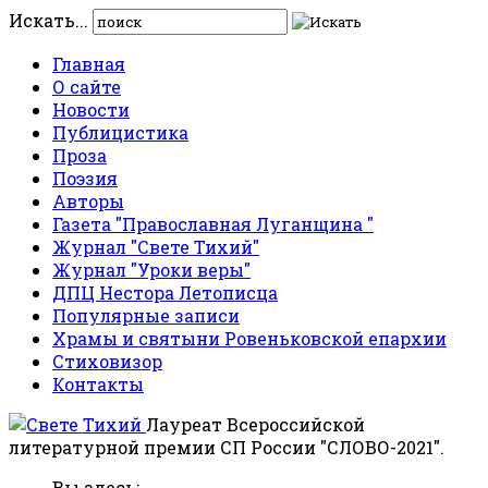
Искать...
Главная
О сайте
Новости
Публицистика
Проза
Поэзия
Авторы
Газета "Православная Луганщина "
Журнал "Свете Тихий"
Журнал "Уроки веры"
ДПЦ Нестора Летописца
Популярные записи
Храмы и святыни Ровеньковской епархии
Стиховизор
Контакты
Лауреат Всероссийской
литературной премии СП России "СЛОВО-2021".
Вы здесь: