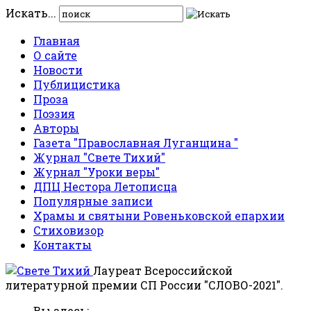
Искать...
Главная
О сайте
Новости
Публицистика
Проза
Поэзия
Авторы
Газета "Православная Луганщина "
Журнал "Свете Тихий"
Журнал "Уроки веры"
ДПЦ Нестора Летописца
Популярные записи
Храмы и святыни Ровеньковской епархии
Стиховизор
Контакты
Лауреат Всероссийской
литературной премии СП России "СЛОВО-2021".
Вы здесь: