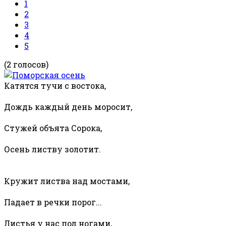
1
2
3
4
5
(2 голосов)
Катятся тучи с востока,
Дождь каждый день моросит,
Стужей объята Сорока,
Осень листву золотит.
Кружит листва над мостами,
Падает в речки порог...
Листья у нас под ногами,