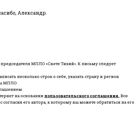
пасибо, Александр.
 председателя МПЛО «Свете Тихий».
К письму следует
писать несколько строк о себе, указать страну и регион
ены МПЛО
глашением.
тернет на основании
пользовательского соглашени
я
.
Все
согласия его автора, к которому вы можете обратиться на его