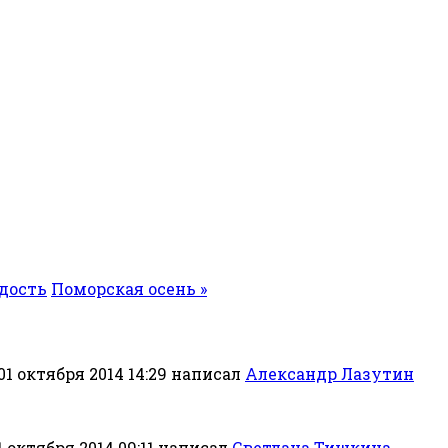
адость
Поморская осень »
01 октября 2014 14:29
написал
Александр Лазутин
1 октября 2014 09:11
написал
Светлана Тишкина