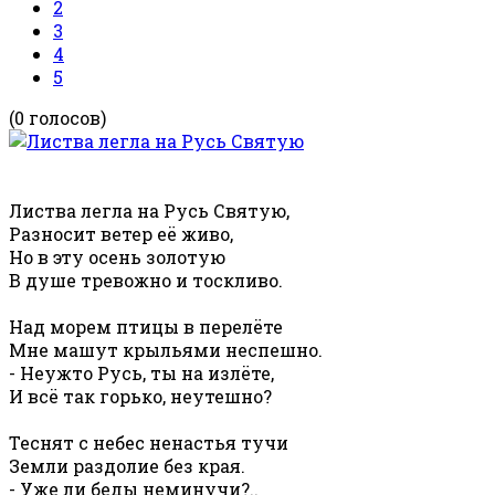
2
3
4
5
(0 голосов)
Листва легла на Русь Святую,
Разносит ветер её живо,
Но в эту осень золотую
В душе тревожно и тоскливо.
Над морем птицы в перелёте
Мне машут крыльями неспешно.
- Неужто Русь, ты на излёте,
И всё так горько, неутешно?
Теснят с небес ненастья тучи
Земли раздолие без края.
- Уже ли беды неминучи?..