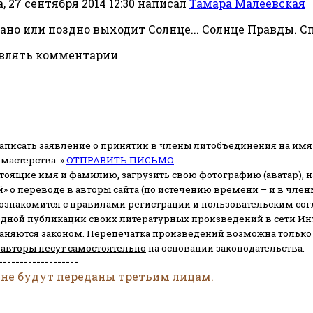
, 27 сентября 2014 12:30
написал
Тамара Малеевская
 рано или поздно выходит Солнце... Солнце Правды. С
авлять комментарии
аписать заявление о принятии в члены литобъединения на имя
мастерства. »
ОТПРАВИТЬ ПИСЬМО
стоящие имя и фамилию, загрузить свою фотографию (аватар), на
» о переводе в авторы сайта (по истечению времени – и в чл
 ознакомится с правилами регистрации и пользовательским со
одной публикации своих литературных произведений в сети Ин
раняются законом.
Перепечатка произведений возможна только с 
 авторы несут самостоятельно
на основании законодательства.
-------------------
 не будут переданы третьим лицам.