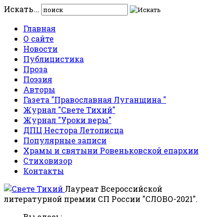
Искать...
Главная
О сайте
Новости
Публицистика
Проза
Поэзия
Авторы
Газета "Православная Луганщина "
Журнал "Свете Тихий"
Журнал "Уроки веры"
ДПЦ Нестора Летописца
Популярные записи
Храмы и святыни Ровеньковской епархии
Стиховизор
Контакты
Лауреат Всероссийской
литературной премии СП России "СЛОВО-2021".
Вы здесь: