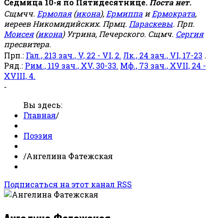
Седмица 10-я по Пятидесятнице.
Поста нет.
Сщмчч.
Ермолая
(
икона
),
Ермиппа
и
Ермократа
,
иереев Никомидийских. Прмц.
Параскевы
. Прп.
Моисея
(
икона
) Угрина, Печерского. Сщмч.
Сергия
пресвитера.
Прп.:
Гал., 213 зач., V, 22 - VI, 2.
Лк., 24 зач., VI, 17-23
.
Ряд.:
Рим., 119 зач., XV, 30-33.
Мф., 73 зач., XVII, 24 -
XVIII, 4.
-
Вы здесь:
Главная
/
Поэзия
/
Ангелина Фатежская
Подписаться на этот канал RSS
Ангелина Фатежская