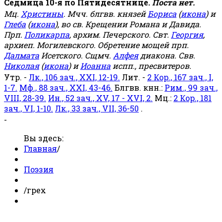
Седмица 10-я по Пятидесятнице.
Поста нет.
Мц.
Христины
. Мчч. блгвв. князей
Бориса
(
икона
) и
Глеба
(
икона
), во св. Крещении Романа и Давида.
Прп.
Поликарпа
, архим. Печерского. Свт.
Георгия
,
архиеп. Могилевского. Обретение мощей прп.
Далмата
Исетского. Сщмч.
Алфея
диакона. Свв.
Николая
(
икона
) и
Иоанна
испп., пресвитеров.
Утр. -
Лк., 106 зач., XXI, 12-19.
Лит. -
2 Кор., 167 зач., I,
1-7.
Мф., 88 зач., XXI, 43-46.
Блгвв. кнн.:
Рим., 99 зач.,
VIII, 28-39.
Ин., 52 зач., XV, 17 - XVI, 2.
Мц.:
2 Кор., 181
зач., VI, 1-10.
Лк., 33 зач., VII, 36-50
.
-
Вы здесь:
Главная
/
Поэзия
/
грех