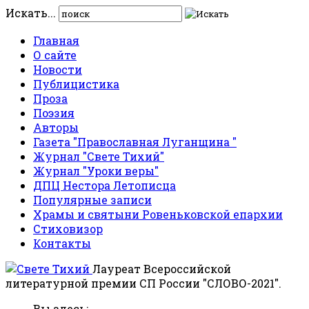
Искать...
Главная
О сайте
Новости
Публицистика
Проза
Поэзия
Авторы
Газета "Православная Луганщина "
Журнал "Свете Тихий"
Журнал "Уроки веры"
ДПЦ Нестора Летописца
Популярные записи
Храмы и святыни Ровеньковской епархии
Стиховизор
Контакты
Лауреат Всероссийской
литературной премии СП России "СЛОВО-2021".
Вы здесь: