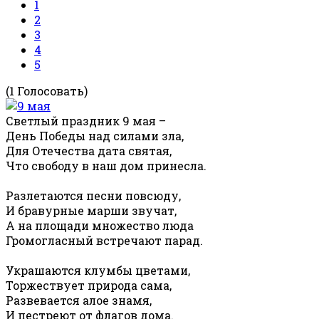
1
2
3
4
5
(1 Голосовать)
Светлый праздник 9 мая –
День Победы над силами зла,
Для Отечества дата святая,
Что свободу в наш дом принесла.
Разлетаются песни повсюду,
И бравурные марши звучат,
А на площади множество люда
Громогласный встречают парад.
Украшаются клумбы цветами,
Торжествует природа сама,
Развевается алое знамя,
И пестреют от флагов дома.