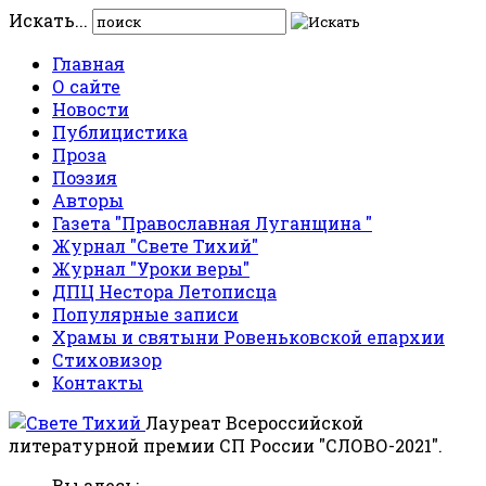
Искать...
Главная
О сайте
Новости
Публицистика
Проза
Поэзия
Авторы
Газета "Православная Луганщина "
Журнал "Свете Тихий"
Журнал "Уроки веры"
ДПЦ Нестора Летописца
Популярные записи
Храмы и святыни Ровеньковской епархии
Стиховизор
Контакты
Лауреат Всероссийской
литературной премии СП России "СЛОВО-2021".
Вы здесь: