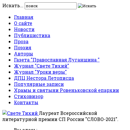
Искать...
Главная
О сайте
Новости
Публицистика
Проза
Поэзия
Авторы
Газета "Православная Луганщина "
Журнал "Свете Тихий"
Журнал "Уроки веры"
ДПЦ Нестора Летописца
Популярные записи
Храмы и святыни Ровеньковской епархии
Стиховизор
Контакты
Лауреат Всероссийской
литературной премии СП России "СЛОВО-2021".
Вы здесь: