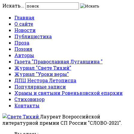
Искать...
Главная
О сайте
Новости
Публицистика
Проза
Поэзия
Авторы
Газета "Православная Луганщина "
Журнал "Свете Тихий"
Журнал "Уроки веры"
ДПЦ Нестора Летописца
Популярные записи
Храмы и святыни Ровеньковской епархии
Стиховизор
Контакты
Лауреат Всероссийской
литературной премии СП России "СЛОВО-2021".
Вы здесь: