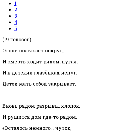
1
2
3
4
5
(19 голосов)
Огонь полыхает вокруг,
И смерть ходит рядом, пугая,
И в детских глазёнках испуг,
Детей мать собой закрывает.
Вновь рядом разрывы, хлопок,
И рушится дом где-то рядом.
«Осталось немного… чуток, –