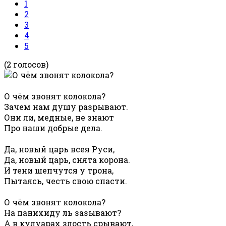
1
2
3
4
5
(2 голосов)
О чём звонят колокола?
Зачем нам душу разрывают.
Они ли, медные, не знают
Про наши добрые дела.
Да, новый царь всея Руси,
Да, новый царь, снята корона.
И тени шепчутся у трона,
Пытаясь, честь свою спасти.
О чём звонят колокола?
На панихиду ль зазывают?
А в кулуарах злость срывают,