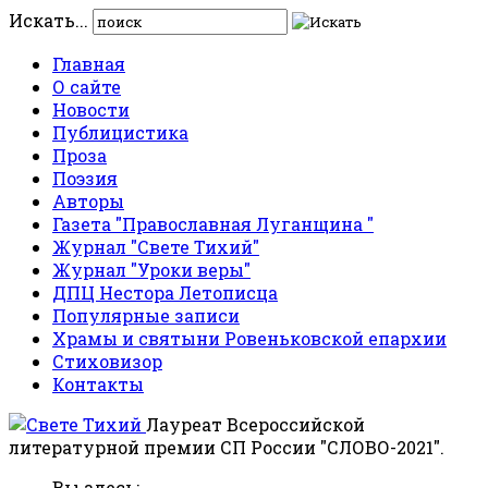
Искать...
Главная
О сайте
Новости
Публицистика
Проза
Поэзия
Авторы
Газета "Православная Луганщина "
Журнал "Свете Тихий"
Журнал "Уроки веры"
ДПЦ Нестора Летописца
Популярные записи
Храмы и святыни Ровеньковской епархии
Стиховизор
Контакты
Лауреат Всероссийской
литературной премии СП России "СЛОВО-2021".
Вы здесь: