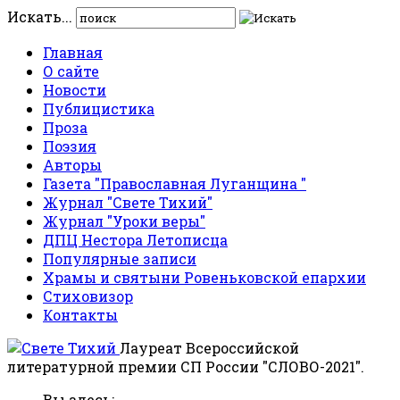
Искать...
Главная
О сайте
Новости
Публицистика
Проза
Поэзия
Авторы
Газета "Православная Луганщина "
Журнал "Свете Тихий"
Журнал "Уроки веры"
ДПЦ Нестора Летописца
Популярные записи
Храмы и святыни Ровеньковской епархии
Стиховизор
Контакты
Лауреат Всероссийской
литературной премии СП России "СЛОВО-2021".
Вы здесь: