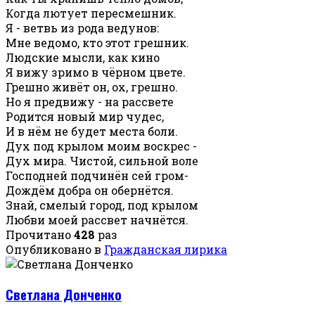
Когда лютует пересмешник.
Я - ветвь из рода ведунов:
Мне ведомо, кто этот грешник.
Людские мысли, как кино
Я вижу зримо в чёрном цвете.
Грешно живёт он, ох, грешно.
Но я предвижу - на рассвете
Родится новый мир чудес,
И в нём не будет места боли.
Дух под крылом моим воскрес -
Дух мира. Чистой, сильной воле
Господней подчинён сей гром-
Дождём добра он обернётся.
Знай, смелый город, под крылом
Любви моей рассвет начнётся.
Прочитано
428
раз
Опубликовано в
Гражданская лирика
Светлана Донченко