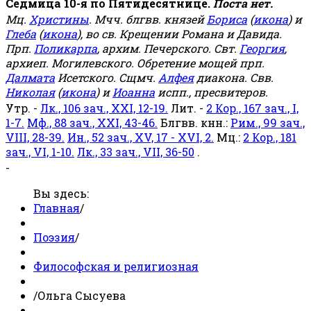
Седмица 10-я по Пятидесятнице.
Поста нет.
Мц.
Христины
. Мчч. блгвв. князей
Бориса
(
икона
) и
Глеба
(
икона
), во св. Крещении Романа и Давида.
Прп.
Поликарпа
, архим. Печерского. Свт.
Георгия
,
архиеп. Могилевского. Обретение мощей прп.
Далмата
Исетского. Сщмч.
Алфея
диакона. Свв.
Николая
(
икона
) и
Иоанна
испп., пресвитеров.
Утр. -
Лк., 106 зач., XXI, 12-19.
Лит. -
2 Кор., 167 зач., I,
1-7.
Мф., 88 зач., XXI, 43-46.
Блгвв. кнн.:
Рим., 99 зач.,
VIII, 28-39.
Ин., 52 зач., XV, 17 - XVI, 2.
Мц.:
2 Кор., 181
зач., VI, 1-10.
Лк., 33 зач., VII, 36-50
.
-
Вы здесь:
Главная
/
Поэзия
/
Философская и религиозная
/
Ольга Сысуева