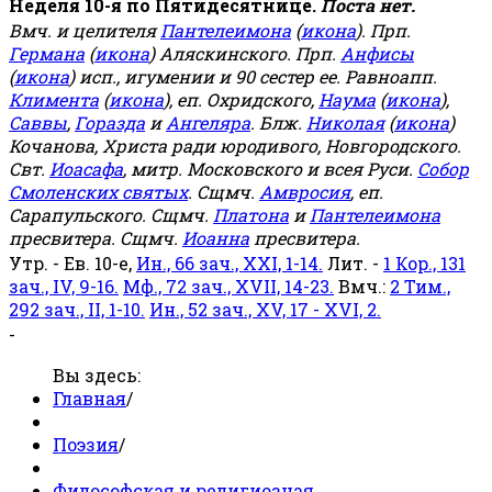
Неделя 10-я по Пятидесятнице.
Поста нет.
Вмч. и целителя
Пантелеимона
(
икона
). Прп.
Германа
(
икона
) Аляскинского. Прп.
Анфисы
(
икона
) исп., игумении и 90 сестер ее. Равноапп.
Климента
(
икона
), еп. Охридского,
Наума
(
икона
),
Саввы
,
Горазда
и
Ангеляра
. Блж.
Николая
(
икона
)
Кочанова, Христа ради юродивого, Новгородского.
Свт.
Иоасафа
, митр. Московского и всея Руси.
Собор
Смоленских святых
. Сщмч.
Амвросия
, еп.
Сарапульского. Сщмч.
Платона
и
Пантелеимона
пресвитера. Сщмч.
Иоанна
пресвитера.
Утр. - Ев. 10-е,
Ин., 66 зач., XXI, 1-14.
Лит. -
1 Кор., 131
зач., IV, 9-16.
Мф., 72 зач., XVII, 14-23.
Вмч.:
2 Тим.,
292 зач., II, 1-10.
Ин., 52 зач., XV, 17 - XVI, 2.
-
Вы здесь:
Главная
/
Поэзия
/
Философская и религиозная