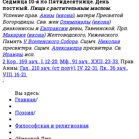
Седмица 10-я по Пятидесятнице. День
постный.
Пища с растительным маслом.
Успение прав.
Анны
(
икона
), матери Пресвятой
Богородицы. Свв. жен
Олимпиады
(
икона
)
диакониссы и
Евпраксии
девы, Тавеннской. Прп.
Макария
(
икона
) Желтоводского, Унженского.
Память
V Вселенского Собора
. Сщмч.
Николая
пресвитера. Сщмч.
Александра
пресвитера. Св.
Ираиды
исп.
2 Кор., 169 зач., I, 12-20.
Мф., 91 зач., XXII, 23-33.
Прав.
Анны:
Гал., 210 зач. (от полу́), IV, 22-31.
Лк., 36 зач.,
VIII, 16-21.
-
Вы здесь:
Главная
/
Поэзия
/
Философская и религиозная
/
Николай Дик