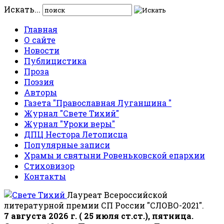
Искать...
Главная
О сайте
Новости
Публицистика
Проза
Поэзия
Авторы
Газета "Православная Луганщина "
Журнал "Свете Тихий"
Журнал "Уроки веры"
ДПЦ Нестора Летописца
Популярные записи
Храмы и святыни Ровеньковской епархии
Стиховизор
Контакты
Лауреат Всероссийской
литературной премии СП России "СЛОВО-2021".
7 августа 2026 г. ( 25 июля ст.ст.), пятница.