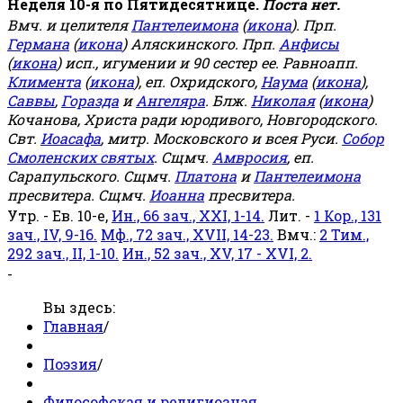
Неделя 10-я по Пятидесятнице.
Поста нет.
Вмч. и целителя
Пантелеимона
(
икона
). Прп.
Германа
(
икона
) Аляскинского. Прп.
Анфисы
(
икона
) исп., игумении и 90 сестер ее. Равноапп.
Климента
(
икона
), еп. Охридского,
Наума
(
икона
),
Саввы
,
Горазда
и
Ангеляра
. Блж.
Николая
(
икона
)
Кочанова, Христа ради юродивого, Новгородского.
Свт.
Иоасафа
, митр. Московского и всея Руси.
Собор
Смоленских святых
. Сщмч.
Амвросия
, еп.
Сарапульского. Сщмч.
Платона
и
Пантелеимона
пресвитера. Сщмч.
Иоанна
пресвитера.
Утр. - Ев. 10-е,
Ин., 66 зач., XXI, 1-14.
Лит. -
1 Кор., 131
зач., IV, 9-16.
Мф., 72 зач., XVII, 14-23.
Вмч.:
2 Тим.,
292 зач., II, 1-10.
Ин., 52 зач., XV, 17 - XVI, 2.
-
Вы здесь:
Главная
/
Поэзия
/
Философская и религиозная