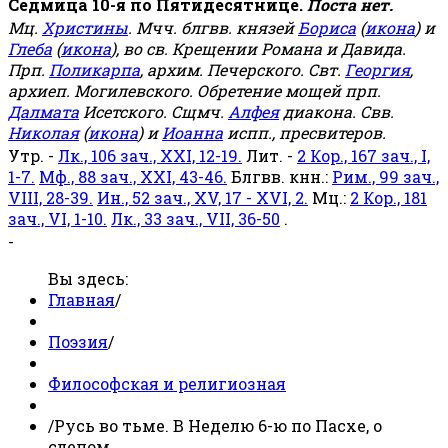
Седмица 10-я по Пятидесятнице.
Поста нет.
Мц.
Христины
. Мчч. блгвв. князей
Бориса
(
икона
) и
Глеба
(
икона
), во св. Крещении Романа и Давида.
Прп.
Поликарпа
, архим. Печерского. Свт.
Георгия
,
архиеп. Могилевского. Обретение мощей прп.
Далмата
Исетского. Сщмч.
Алфея
диакона. Свв.
Николая
(
икона
) и
Иоанна
испп., пресвитеров.
Утр. -
Лк., 106 зач., XXI, 12-19.
Лит. -
2 Кор., 167 зач., I,
1-7.
Мф., 88 зач., XXI, 43-46.
Блгвв. кнн.:
Рим., 99 зач.,
VIII, 28-39.
Ин., 52 зач., XV, 17 - XVI, 2.
Мц.:
2 Кор., 181
зач., VI, 1-10.
Лк., 33 зач., VII, 36-50
.
-
Вы здесь:
Главная
/
Поэзия
/
Философская и религиозная
/
Русь во тьме. В Неделю 6-ю по Пасхе, о
слепом.