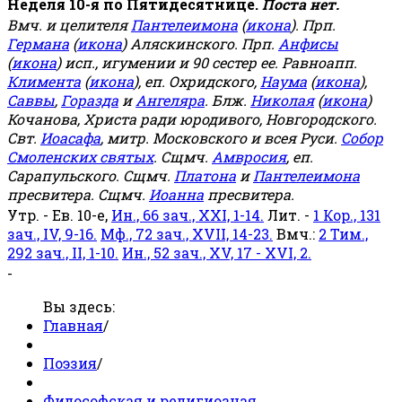
Неделя 10-я по Пятидесятнице.
Поста нет.
Вмч. и целителя
Пантелеимона
(
икона
). Прп.
Германа
(
икона
) Аляскинского. Прп.
Анфисы
(
икона
) исп., игумении и 90 сестер ее. Равноапп.
Климента
(
икона
), еп. Охридского,
Наума
(
икона
),
Саввы
,
Горазда
и
Ангеляра
. Блж.
Николая
(
икона
)
Кочанова, Христа ради юродивого, Новгородского.
Свт.
Иоасафа
, митр. Московского и всея Руси.
Собор
Смоленских святых
. Сщмч.
Амвросия
, еп.
Сарапульского. Сщмч.
Платона
и
Пантелеимона
пресвитера. Сщмч.
Иоанна
пресвитера.
Утр. - Ев. 10-е,
Ин., 66 зач., XXI, 1-14.
Лит. -
1 Кор., 131
зач., IV, 9-16.
Мф., 72 зач., XVII, 14-23.
Вмч.:
2 Тим.,
292 зач., II, 1-10.
Ин., 52 зач., XV, 17 - XVI, 2.
-
Вы здесь:
Главная
/
Поэзия
/
Философская и религиозная