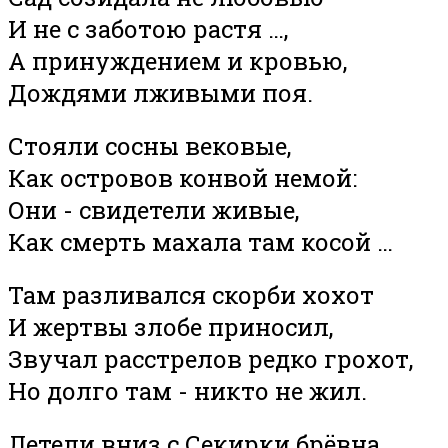
И не с заботою растя …,
А принуждением и кровью,
Дождями лживыми поя.
Стояли сосны вековые,
Как островов конвой немой:
Они - свидетели живые,
Как смерть махала там косой …
Там разливался скорби хохот
И жертвы злобе приносил,
Звучал расстрелов редко грохот,
Но долго там - никто не жил.
Летели вниз с Секирки брёвна,