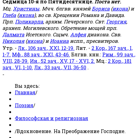
Седмица 10-я по Пятидесятнице.
Поста нет.
Мц.
Христины
. Мчч. блгвв. князей
Бориса
(
икона
) и
Глеба
(
икона
), во св. Крещении Романа и Давида.
Прп.
Поликарпа
, архим. Печерского. Свт.
Георгия
,
архиеп. Могилевского. Обретение мощей прп.
Далмата
Исетского. Сщмч.
Алфея
диакона. Свв.
Николая
(
икона
) и
Иоанна
испп., пресвитеров.
Утр. -
Лк., 106 зач., XXI, 12-19.
Лит. -
2 Кор., 167 зач., I,
1-7.
Мф., 88 зач., XXI, 43-46.
Блгвв. кнн.:
Рим., 99 зач.,
VIII, 28-39.
Ин., 52 зач., XV, 17 - XVI, 2.
Мц.:
2 Кор., 181
зач., VI, 1-10.
Лк., 33 зач., VII, 36-50
.
-
Вы здесь:
Главная
/
Поэзия
/
Философская и религиозная
/
Вдохновение. На Преображение Господне.