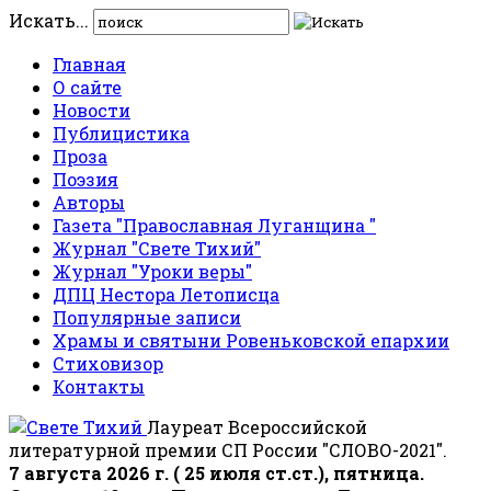
Искать...
Главная
О сайте
Новости
Публицистика
Проза
Поэзия
Авторы
Газета "Православная Луганщина "
Журнал "Свете Тихий"
Журнал "Уроки веры"
ДПЦ Нестора Летописца
Популярные записи
Храмы и святыни Ровеньковской епархии
Стиховизор
Контакты
Лауреат Всероссийской
литературной премии СП России "СЛОВО-2021".
7 августа 2026 г. ( 25 июля ст.ст.), пятница.