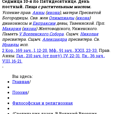
Седмица 10-я по Пятидесятнице. День
постный.
Пища с растительным маслом.
Успение прав.
Анны
(
икона
), матери Пресвятой
Богородицы. Свв. жен
Олимпиады
(
икона
)
диакониссы и
Евпраксии
девы, Тавеннской. Прп.
Макария
(
икона
) Желтоводского, Унженского.
Память
V Вселенского Собора
. Сщмч.
Николая
пресвитера. Сщмч.
Александра
пресвитера. Св.
Ираиды
исп.
2 Кор., 169 зач., I, 12-20.
Мф., 91 зач., XXII, 23-33.
Прав.
Анны:
Гал., 210 зач. (от полу́), IV, 22-31.
Лк., 36 зач.,
VIII, 16-21.
-
Вы здесь:
Главная
/
Поэзия
/
Философская и религиозная
/
Светильник души. В Великий Вторник.