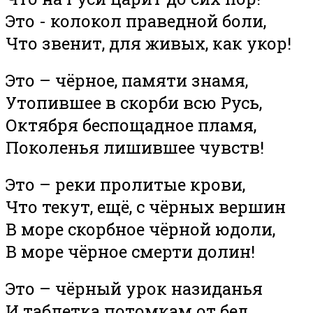
Это - колокол праведной боли,
Что звенит, для живых, как укор!
Это – чёрное, памяти знамя,
Утопившее в скорби всю Русь,
Октября беспощадное пламя,
Поколенья лишившее чувств!
Это – реки пролитые крови,
Что текут, ещё, с чёрных вершин
В море скорбное чёрной юдоли,
В море чёрное смерти долин!
Это – чёрный урок назиданья
И таблетка потомкам от бед,