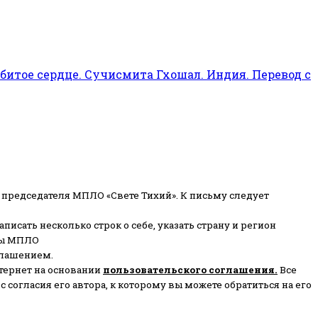
битое сердце. Сучисмита Гхошал. Индия. Перевод с
 председателя МПЛО «Свете Тихий».
К письму следует
писать несколько строк о себе, указать страну и регион
ены МПЛО
глашением.
тернет на основании
пользовательского соглашени
я
.
Все
согласия его автора, к которому вы можете обратиться на его