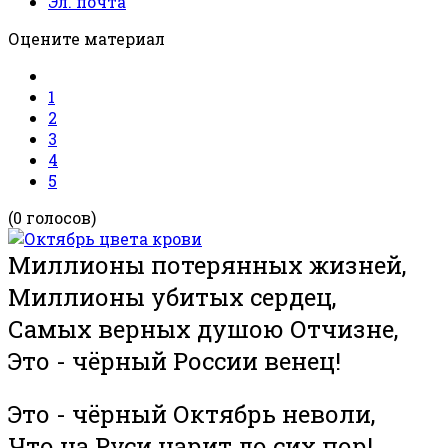
Эл. почта
Оцените материал
1
2
3
4
5
(0 голосов)
Миллионы потерянных жизней,
Миллионы убитых сердец,
Самых верных душою Отчизне,
Это - чёрный России венец!
Это - чёрный Октябрь неволи,
Что на Руси царит до сих пор!