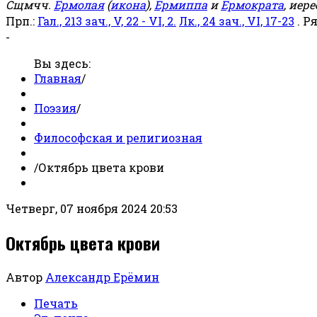
Сщмчч.
Ермолая
(
икона
),
Ермиппа
и
Ермократа
, иер
Прп.:
Гал., 213 зач., V, 22 - VI, 2.
Лк., 24 зач., VI, 17-23
. Р
-
Вы здесь:
Главная
/
Поэзия
/
Философская и религиозная
/
Октябрь цвета крови
Четверг, 07 ноября 2024 20:53
Октябрь цвета крови
Автор
Александр Ерёмин
Печать