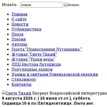
Искать...
Главная
О сайте
Новости
Публицистика
Проза
Поэзия
Авторы
Газета "Православная Луганщина "
Журнал "Свете Тихий"
Журнал "Уроки веры"
ДПЦ Нестора Летописца
Популярные записи
Храмы и святыни Ровеньковской епархии
Стиховизор
Контакты
Лауреат Всероссийской литературно
8 августа 2026 г. ( 26 июля ст.ст.), суббота.
Седмица 10-я по Пятидесятнице.
Поста нет.