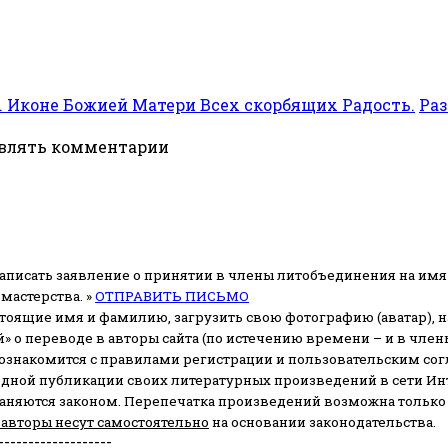
. Иконе Божией Матери Всех скорбящих Радость.
Раз
авлять комментарии
аписать заявление о принятии в члены литобъединения на имя
мастерства. »
ОТПРАВИТЬ ПИСЬМО
стоящие имя и фамилию, загрузить свою фотографию (аватар), на
» о переводе в авторы сайта (по истечению времени – и в чл
 ознакомится с правилами регистрации и пользовательским со
одной публикации своих литературных произведений в сети Ин
раняются законом.
Перепечатка произведений возможна только с 
 авторы несут самостоятельно
на основании законодательства.
-------------------