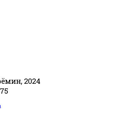
рёмин, 2024
075
а