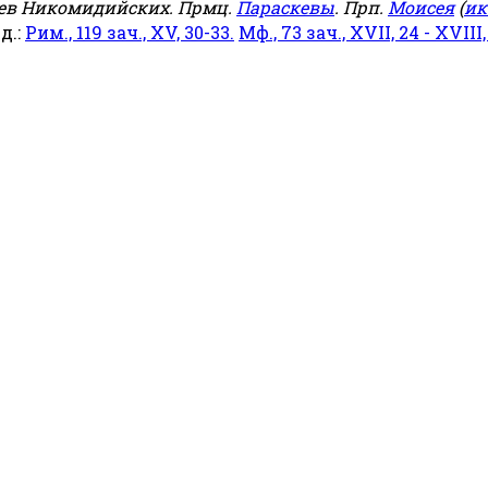
еев Никомидийских. Прмц.
Параскевы
. Прп.
Моисея
(
ик
яд.:
Рим., 119 зач., XV, 30-33.
Мф., 73 зач., XVII, 24 - XVIII,