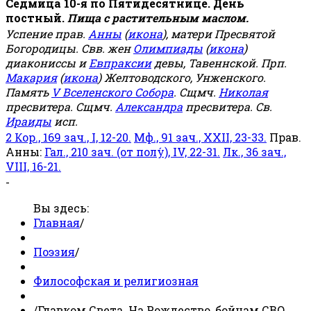
Седмица 10-я по Пятидесятнице. День
постный.
Пища с растительным маслом.
Успение прав.
Анны
(
икона
), матери Пресвятой
Богородицы. Свв. жен
Олимпиады
(
икона
)
диакониссы и
Евпраксии
девы, Тавеннской. Прп.
Макария
(
икона
) Желтоводского, Унженского.
Память
V Вселенского Собора
. Сщмч.
Николая
пресвитера. Сщмч.
Александра
пресвитера. Св.
Ираиды
исп.
2 Кор., 169 зач., I, 12-20.
Мф., 91 зач., XXII, 23-33.
Прав.
Анны:
Гал., 210 зач. (от полу́), IV, 22-31.
Лк., 36 зач.,
VIII, 16-21.
-
Вы здесь:
Главная
/
Поэзия
/
Философская и религиозная
/
Главком Света. На Рождество, бойцам СВО