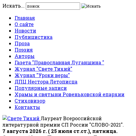
Искать...
Главная
О сайте
Новости
Публицистика
Проза
Поэзия
Авторы
Газета "Православная Луганщина "
Журнал "Свете Тихий"
Журнал "Уроки веры"
ДПЦ Нестора Летописца
Популярные записи
Храмы и святыни Ровеньковской епархии
Стиховизор
Контакты
Лауреат Всероссийской
литературной премии СП России "СЛОВО-2021".
7 августа 2026 г. ( 25 июля ст.ст.), пятница.