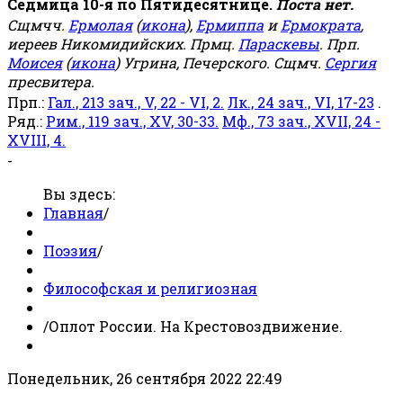
Седмица 10-я по Пятидесятнице.
Поста нет.
Сщмчч.
Ермолая
(
икона
),
Ермиппа
и
Ермократа
,
иереев Никомидийских. Прмц.
Параскевы
. Прп.
Моисея
(
икона
) Угрина, Печерского. Сщмч.
Сергия
пресвитера.
Прп.:
Гал., 213 зач., V, 22 - VI, 2.
Лк., 24 зач., VI, 17-23
.
Ряд.:
Рим., 119 зач., XV, 30-33.
Мф., 73 зач., XVII, 24 -
XVIII, 4.
-
Вы здесь:
Главная
/
Поэзия
/
Философская и религиозная
/
Оплот России. На Крестовоздвижение.
Понедельник, 26 сентября 2022 22:49