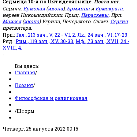
Седмица 10-я по Пятидесятнице.
Поста нет.
Сщмчч.
Ермолая
(
икона
),
Ермиппа
и
Ермократа
,
иереев Никомидийских. Прмц.
Параскевы
. Прп.
Моисея
(
икона
) Угрина, Печерского. Сщмч.
Сергия
пресвитера.
Прп.:
Гал., 213 зач., V, 22 - VI, 2.
Лк., 24 зач., VI, 17-23
.
Ряд.:
Рим., 119 зач., XV, 30-33.
Мф., 73 зач., XVII, 24 -
XVIII, 4.
-
Вы здесь:
Главная
/
Поэзия
/
Философская и религиозная
/
Шторм
Четверг, 25 августа 2022 09:15