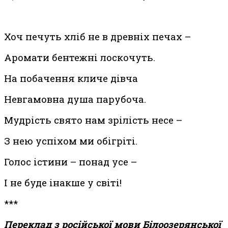
Хоч печуть хліб не в древніх печах –
Аромати бентежні лоскочуть.
На побачення кличе дівча
Невгамовна душа парубоча.
Мудрість свято нам зрілість несе –
З нею успіхом ми обігріті.
Голос істини – понад усе –
І не буде інакше у світі!
***
Переклад з російської мови Білоозерянської