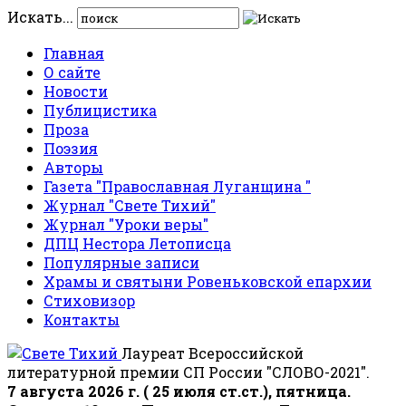
Искать...
Главная
О сайте
Новости
Публицистика
Проза
Поэзия
Авторы
Газета "Православная Луганщина "
Журнал "Свете Тихий"
Журнал "Уроки веры"
ДПЦ Нестора Летописца
Популярные записи
Храмы и святыни Ровеньковской епархии
Стиховизор
Контакты
Лауреат Всероссийской
литературной премии СП России "СЛОВО-2021".
7 августа 2026 г. ( 25 июля ст.ст.), пятница.