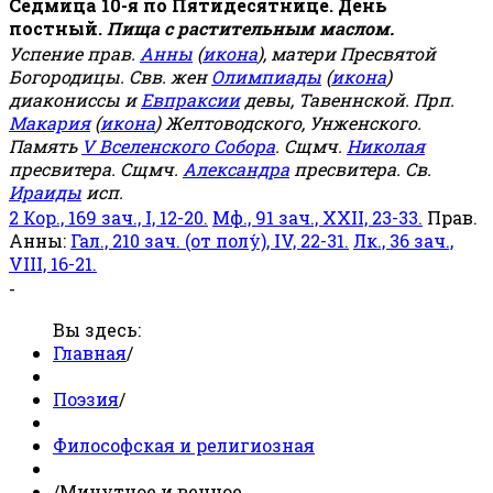
Седмица 10-я по Пятидесятнице. День
постный.
Пища с растительным маслом.
Успение прав.
Анны
(
икона
), матери Пресвятой
Богородицы. Свв. жен
Олимпиады
(
икона
)
диакониссы и
Евпраксии
девы, Тавеннской. Прп.
Макария
(
икона
) Желтоводского, Унженского.
Память
V Вселенского Собора
. Сщмч.
Николая
пресвитера. Сщмч.
Александра
пресвитера. Св.
Ираиды
исп.
2 Кор., 169 зач., I, 12-20.
Мф., 91 зач., XXII, 23-33.
Прав.
Анны:
Гал., 210 зач. (от полу́), IV, 22-31.
Лк., 36 зач.,
VIII, 16-21.
-
Вы здесь:
Главная
/
Поэзия
/
Философская и религиозная
/
Минутное и вечное