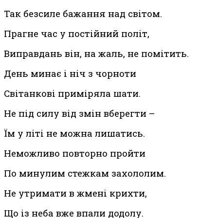
Так безсиле бажання над світом.
Прагне час у постійний політ,
Виправдань він, на жаль, не помітить.
День минає і ніч з чорноти
Світанкові приміряла шати.
Не під силу від змін вберегти –
Їм у літі не можна лишатись.
Неможливо повторно пройти
По минулим стежкам захололим.
Не утримати в жмені крихти,
Що із неба вже впали додолу.