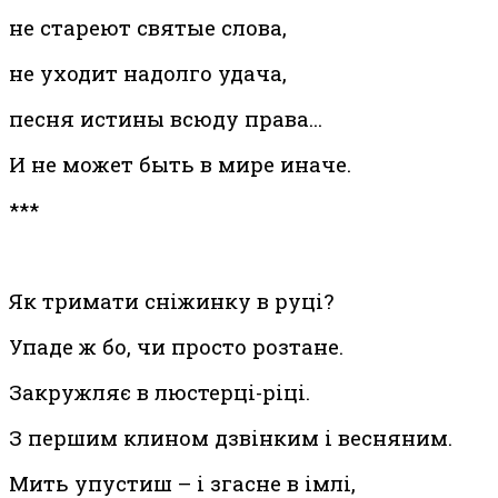
не стареют святые слова,
не уходит надолго удача,
песня истины всюду права…
И не может быть в мире иначе.
***
Як тримати сніжинку в руці?
Упаде ж бо, чи просто розтане.
Закружляє в люстерці-ріці.
З першим клином дзвінким і весняним.
Мить упустиш – і згасне в імлі,