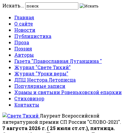
Искать...
Главная
О сайте
Новости
Публицистика
Проза
Поэзия
Авторы
Газета "Православная Луганщина "
Журнал "Свете Тихий"
Журнал "Уроки веры"
ДПЦ Нестора Летописца
Популярные записи
Храмы и святыни Ровеньковской епархии
Стиховизор
Контакты
Лауреат Всероссийской
литературной премии СП России "СЛОВО-2021".
7 августа 2026 г. ( 25 июля ст.ст.), пятница.