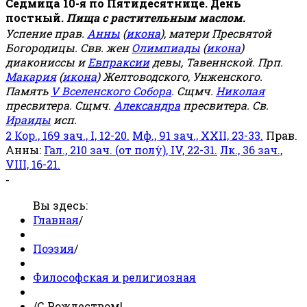
Седмица 10-я по Пятидесятнице. День
постный.
Пища с растительным маслом.
Успение прав.
Анны
(
икона
), матери Пресвятой
Богородицы. Свв. жен
Олимпиады
(
икона
)
диакониссы и
Евпраксии
девы, Тавеннской. Прп.
Макария
(
икона
) Желтоводского, Унженского.
Память
V Вселенского Собора
. Сщмч.
Николая
пресвитера. Сщмч.
Александра
пресвитера. Св.
Ираиды
исп.
2 Кор., 169 зач., I, 12-20.
Мф., 91 зач., XXII, 23-33.
Прав.
Анны:
Гал., 210 зач. (от полу́), IV, 22-31.
Лк., 36 зач.,
VIII, 16-21.
-
Вы здесь:
Главная
/
Поэзия
/
Философская и религиозная
/
С Рождеством!