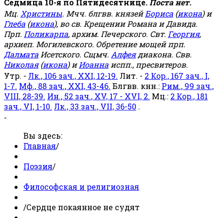
Седмица 10-я по Пятидесятнице.
Поста нет.
Мц.
Христины
. Мчч. блгвв. князей
Бориса
(
икона
) и
Глеба
(
икона
), во св. Крещении Романа и Давида.
Прп.
Поликарпа
, архим. Печерского. Свт.
Георгия
,
архиеп. Могилевского. Обретение мощей прп.
Далмата
Исетского. Сщмч.
Алфея
диакона. Свв.
Николая
(
икона
) и
Иоанна
испп., пресвитеров.
Утр. -
Лк., 106 зач., XXI, 12-19.
Лит. -
2 Кор., 167 зач., I,
1-7.
Мф., 88 зач., XXI, 43-46.
Блгвв. кнн.:
Рим., 99 зач.,
VIII, 28-39.
Ин., 52 зач., XV, 17 - XVI, 2.
Мц.:
2 Кор., 181
зач., VI, 1-10.
Лк., 33 зач., VII, 36-50
.
-
Вы здесь:
Главная
/
Поэзия
/
Философская и религиозная
/
Сердце покаянное не судят