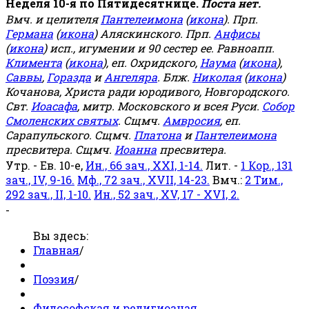
Неделя 10-я по Пятидесятнице.
Поста нет.
Вмч. и целителя
Пантелеимона
(
икона
). Прп.
Германа
(
икона
) Аляскинского. Прп.
Анфисы
(
икона
) исп., игумении и 90 сестер ее. Равноапп.
Климента
(
икона
), еп. Охридского,
Наума
(
икона
),
Саввы
,
Горазда
и
Ангеляра
. Блж.
Николая
(
икона
)
Кочанова, Христа ради юродивого, Новгородского.
Свт.
Иоасафа
, митр. Московского и всея Руси.
Собор
Смоленских святых
. Сщмч.
Амвросия
, еп.
Сарапульского. Сщмч.
Платона
и
Пантелеимона
пресвитера. Сщмч.
Иоанна
пресвитера.
Утр. - Ев. 10-е,
Ин., 66 зач., XXI, 1-14.
Лит. -
1 Кор., 131
зач., IV, 9-16.
Мф., 72 зач., XVII, 14-23.
Вмч.:
2 Тим.,
292 зач., II, 1-10.
Ин., 52 зач., XV, 17 - XVI, 2.
-
Вы здесь:
Главная
/
Поэзия
/
Философская и религиозная