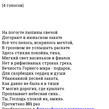
(4 голосов)
На погосте люпины свечой
Догорают в июньском закате
Всё что пелось, искрилось мечтой,
В грозовом не услышать раскате.
Здесь стихия покойна, тиха,
Мягкий свет васильков и фиалок
Нет в рифмованых строках греха,
Вечность Горнего мира - подарок,
Для скорбящих сердец и души
Убаюканной песней заката,
Как давно не была я в тиши
У могил дорогих, где крылато
Проплывает небесная синь...
Ты, Господь упокой их, аминь.
Прочитано
301
раз
Опубликовано в
Философская и религиозная