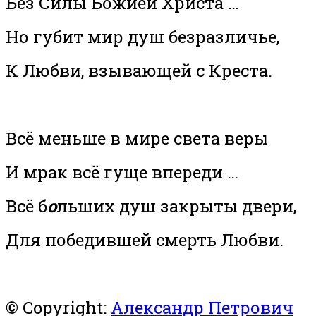
Без Силы Божией Христа …
Но губит мир душ безразличье,
К Любви, взывающей с Креста.
Всё меньше в мире света веры
И мрак всё гуще впереди …
Всё б
о
льших душ закрыты двери,
Для победившей смерть Любви.
© Copyright:
Александр Петрович