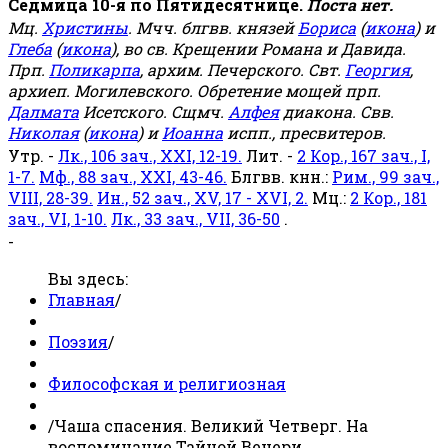
Седмица 10-я по Пятидесятнице.
Поста нет.
Мц.
Христины
. Мчч. блгвв. князей
Бориса
(
икона
) и
Глеба
(
икона
), во св. Крещении Романа и Давида.
Прп.
Поликарпа
, архим. Печерского. Свт.
Георгия
,
архиеп. Могилевского. Обретение мощей прп.
Далмата
Исетского. Сщмч.
Алфея
диакона. Свв.
Николая
(
икона
) и
Иоанна
испп., пресвитеров.
Утр. -
Лк., 106 зач., XXI, 12-19.
Лит. -
2 Кор., 167 зач., I,
1-7.
Мф., 88 зач., XXI, 43-46.
Блгвв. кнн.:
Рим., 99 зач.,
VIII, 28-39.
Ин., 52 зач., XV, 17 - XVI, 2.
Мц.:
2 Кор., 181
зач., VI, 1-10.
Лк., 33 зач., VII, 36-50
.
-
Вы здесь:
Главная
/
Поэзия
/
Философская и религиозная
/
Чаша спасения. Великий Четверг. На
воспоминание Тайной Вечери.