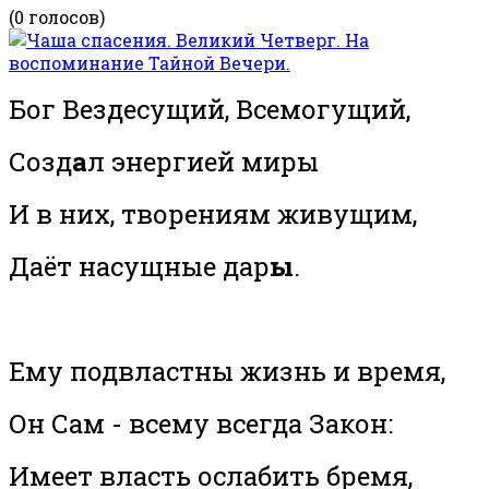
(0 голосов)
Бог Вездесущий, Всемогущий,
Созд
а
л энергией миры
И в них, творениям живущим,
Даёт насущные дар
ы
.
Ему подвластны жизнь и время,
Он Сам - всему всегда Закон:
Имеет власть ослабить бремя,