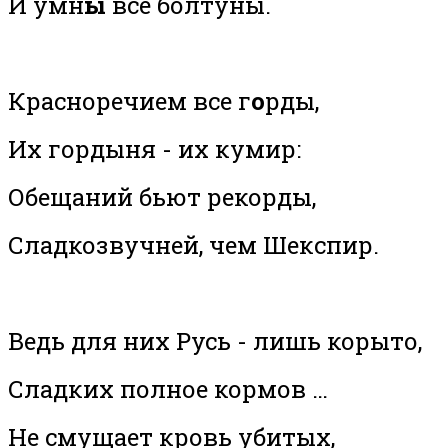
И умн
ы
все болтуны.
Красноречием все г
о
рды,
Их гордыня - их кумир:
Обещаний бьют рекорды,
Сладкозвучней, чем Шекспир.
Ведь для них Русь - лишь корыто,
Сладких полное кормов …
Не смущает кровь убитых,