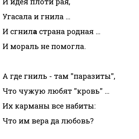
И идея плоти рая,
Угасала и гнила …
И сгнил
а
страна родная …
И мораль не помогла.
А где гниль - там "паразиты",
Что чужую любят "кровь" …
Их карманы все набиты:
Что им вера да любовь?