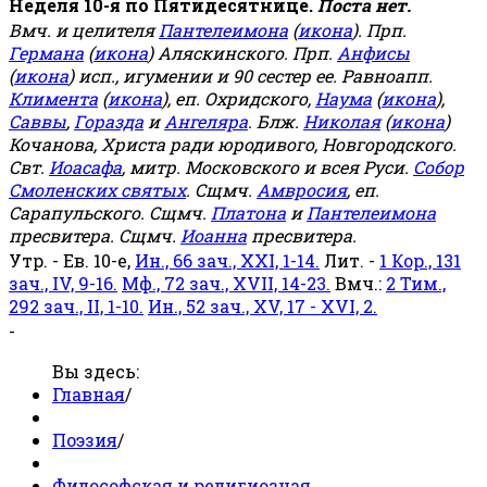
Неделя 10-я по Пятидесятнице.
Поста нет.
Вмч. и целителя
Пантелеимона
(
икона
). Прп.
Германа
(
икона
) Аляскинского. Прп.
Анфисы
(
икона
) исп., игумении и 90 сестер ее. Равноапп.
Климента
(
икона
), еп. Охридского,
Наума
(
икона
),
Саввы
,
Горазда
и
Ангеляра
. Блж.
Николая
(
икона
)
Кочанова, Христа ради юродивого, Новгородского.
Свт.
Иоасафа
, митр. Московского и всея Руси.
Собор
Смоленских святых
. Сщмч.
Амвросия
, еп.
Сарапульского. Сщмч.
Платона
и
Пантелеимона
пресвитера. Сщмч.
Иоанна
пресвитера.
Утр. - Ев. 10-е,
Ин., 66 зач., XXI, 1-14.
Лит. -
1 Кор., 131
зач., IV, 9-16.
Мф., 72 зач., XVII, 14-23.
Вмч.:
2 Тим.,
292 зач., II, 1-10.
Ин., 52 зач., XV, 17 - XVI, 2.
-
Вы здесь:
Главная
/
Поэзия
/
Философская и религиозная