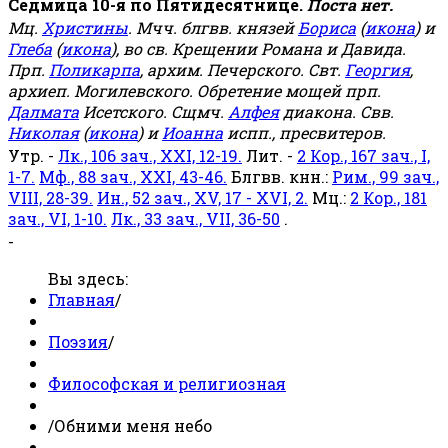
Седмица 10-я по Пятидесятнице.
Поста нет.
Мц.
Христины
. Мчч. блгвв. князей
Бориса
(
икона
) и
Глеба
(
икона
), во св. Крещении Романа и Давида.
Прп.
Поликарпа
, архим. Печерского. Свт.
Георгия
,
архиеп. Могилевского. Обретение мощей прп.
Далмата
Исетского. Сщмч.
Алфея
диакона. Свв.
Николая
(
икона
) и
Иоанна
испп., пресвитеров.
Утр. -
Лк., 106 зач., XXI, 12-19.
Лит. -
2 Кор., 167 зач., I,
1-7.
Мф., 88 зач., XXI, 43-46.
Блгвв. кнн.:
Рим., 99 зач.,
VIII, 28-39.
Ин., 52 зач., XV, 17 - XVI, 2.
Мц.:
2 Кор., 181
зач., VI, 1-10.
Лк., 33 зач., VII, 36-50
.
-
Вы здесь:
Главная
/
Поэзия
/
Философская и религиозная
/
Обними меня небо