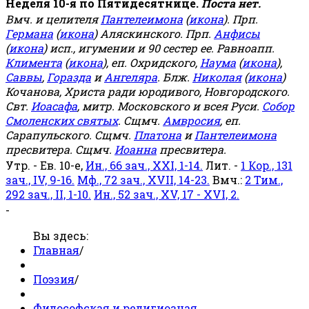
Неделя 10-я по Пятидесятнице.
Поста нет.
Вмч. и целителя
Пантелеимона
(
икона
). Прп.
Германа
(
икона
) Аляскинского. Прп.
Анфисы
(
икона
) исп., игумении и 90 сестер ее. Равноапп.
Климента
(
икона
), еп. Охридского,
Наума
(
икона
),
Саввы
,
Горазда
и
Ангеляра
. Блж.
Николая
(
икона
)
Кочанова, Христа ради юродивого, Новгородского.
Свт.
Иоасафа
, митр. Московского и всея Руси.
Собор
Смоленских святых
. Сщмч.
Амвросия
, еп.
Сарапульского. Сщмч.
Платона
и
Пантелеимона
пресвитера. Сщмч.
Иоанна
пресвитера.
Утр. - Ев. 10-е,
Ин., 66 зач., XXI, 1-14.
Лит. -
1 Кор., 131
зач., IV, 9-16.
Мф., 72 зач., XVII, 14-23.
Вмч.:
2 Тим.,
292 зач., II, 1-10.
Ин., 52 зач., XV, 17 - XVI, 2.
-
Вы здесь:
Главная
/
Поэзия
/
Философская и религиозная