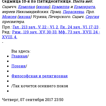
Седмица 10-я по Пятидесятнице.
Поста нет.
Сщмчч.
Ермолая
(
икона
),
Ермиппа
и
Ермократа
,
иереев Никомидийских. Прмц.
Параскевы
. Прп.
Моисея
(
икона
) Угрина, Печерского. Сщмч.
Сергия
пресвитера.
Прп.:
Гал., 213 зач., V, 22 - VI, 2.
Лк., 24 зач., VI, 17-23
.
Ряд.:
Рим., 119 зач., XV, 30-33.
Мф., 73 зач., XVII, 24 -
XVIII, 4.
-
Вы здесь:
Главная
/
Поэзия
/
Философская и религиозная
/
Так хочется осеннего покоя
Четверг, 07 сентября 2017 23:50