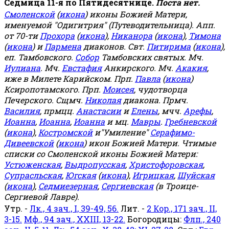
Седмица 11-я по Пятидесятнице.
Поста нет.
Смоленской
(
икона
) иконы Божией Матери,
именуемой "Одигитрия" (Путеводительница). Апп.
от 70-ти
Прохора
(
икона
),
Никанора
(
икона
),
Тимона
(
икона
) и
Пармена
диаконов. Свт.
Питирима
(
икона
),
еп. Тамбовского.
Собор
Тамбовских святых. Мч.
Иулиана
. Мч.
Евстафия
Анкирского. Мч.
Акакия
,
иже в Милете Карийском. Прп.
Павла
(
икона
)
Ксиропотамского. Прп.
Моисея
, чудотворца
Печерского. Сщмч.
Николая
диакона. Прмч.
Василия
, прмцц.
Анастасии
и
Елены
, мчч.
Арефы
,
Иоанна
,
Иоанна
,
Иоанна
и мц.
Мавры
.
Гребневской
(
икона
),
Костромской
и"Умиление"
Серафимо-
Дивеевской
(
икона
) икон Божией Матери. Чтимые
списки со Смоленской иконы Божией Матери:
Устюженская
,
Выдропусская
,
Христофоровская
,
Супрасльская
,
Югская
(
икона
),
Игрицкая
,
Шуйская
(
икона
),
Седмиезерная
,
Сергиевская
(в Троице-
Сергиевой Лавре).
Утр. -
Лк., 4 зач., I, 39-49, 56.
Лит. -
2 Кор., 171 зач., II,
3-15.
Мф., 94 зач., XXIII, 13-22.
Богородицы:
Флп., 240