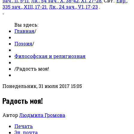
зач., II, 5-11.
Лк., 54 зач., X, 38-42; XI, 27-28.
Свт.:
Евр.,
335 зач., XIII, 17-21.
Лк., 24 зач., VI, 17-23
.
-
Вы здесь:
Главная
/
Поэзия
/
Философская и религиозная
/
Радость моя!
Понедельник, 31 июля 2017 15:05
Радость моя!
Автор
Людмила Громова
Печать
Эл. почта