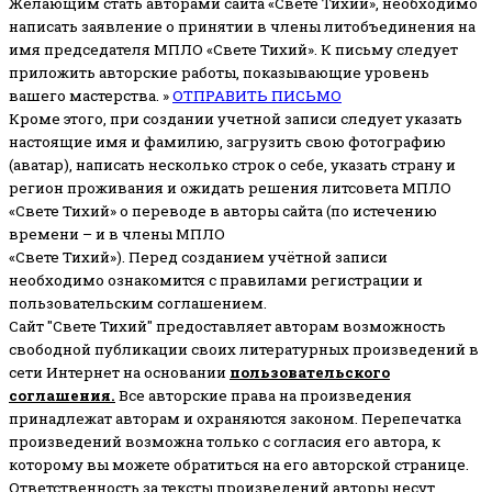
Желающим стать авторами сайта «Свете Тихий», необходимо
написать заявление о принятии в члены литобъединения на
имя председателя МПЛО «Свете Тихий».
К письму следует
приложить авторские работы, показывающие уровень
вашего мастерства. »
ОТПРАВИТЬ ПИСЬМО
Кроме этого, при создании учетной записи следует указать
настоящие имя и фамилию, загрузить свою фотографию
(аватар), написать несколько строк о себе, указать страну и
регион проживания и ожидать решения литсовета МПЛО
«Свете Тихий» о переводе в авторы сайта (по истечению
времени – и в члены МПЛО
«Свете Тихий»). Перед созданием учётной записи
необходимо ознакомится с правилами регистрации и
пользовательским соглашением.
Сайт "Свете Тихий" предоставляет авторам возможность
свободной публикации своих литературных произведений в
сети Интернет на основании
пользовательского
соглашени
я
.
Все авторские права на произведения
принадлежат авторам и охраняются законом.
Перепечатка
произведений возможна только с согласия его автора, к
которому вы можете обратиться на его авторской странице.
Ответственность за тексты произведений авторы несут