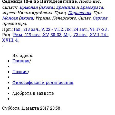
Седмица 10-я по Пятидесятнице.
Поста нет.
Сщмчч.
Ермолая
(
икона
),
Ермиппа
и
Ермократа
,
иереев Никомидийских. Прмц.
Параскевы
. Прп.
Моисея
(
икона
) Угрина, Печерского. Сщмч.
Сергия
пресвитера.
Прп.:
Гал., 213 зач., V, 22 - VI, 2.
Лк., 24 зач., VI, 17-23
.
Ряд.:
Рим., 119 зач., XV, 30-33.
Мф., 73 зач., XVII, 24 -
XVIII, 4.
-
Вы здесь:
Главная
/
Поэзия
/
Философская и религиозная
/
Доброта и зависть
Суббота, 11 марта 2017 20:58