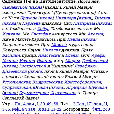
Седмица 11-я по Пятидесятнице.
Поста нет.
Смоленской
(
икона
) иконы Божией Матери,
именуемой "Одигитрия" (Путеводительница). Апп.
от 70-ти
Прохора
(
икона
),
Никанора
(
икона
),
Тимона
(
икона
) и
Пармена
диаконов. Свт.
Питирима
(
икона
),
еп. Тамбовского.
Собор
Тамбовских святых. Мч.
Иулиана
. Мч.
Евстафия
Анкирского. Мч.
Акакия
,
иже в Милете Карийском. Прп.
Павла
(
икона
)
Ксиропотамского. Прп.
Моисея
, чудотворца
Печерского. Сщмч.
Николая
диакона. Прмч.
Василия
, прмцц.
Анастасии
и
Елены
, мчч.
Арефы
,
Иоанна
,
Иоанна
,
Иоанна
и мц.
Мавры
.
Гребневской
(
икона
),
Костромской
и"Умиление"
Серафимо-
Дивеевской
(
икона
) икон Божией Матери. Чтимые
списки со Смоленской иконы Божией Матери:
Устюженская
,
Выдропусская
,
Христофоровская
,
Супрасльская
,
Югская
(
икона
),
Игрицкая
,
Шуйская
(
икона
),
Седмиезерная
,
Сергиевская
(в Троице-
Сергиевой Лавре).
Утр. -
Лк., 4 зач., I, 39-49, 56.
Лит. -
2 Кор., 171 зач., II,
3-15.
Мф., 94 зач., XXIII, 13-22.
Богородицы:
Флп., 240