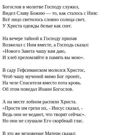
Богослов в молитве Господу служил,
Видел Славу Божию — то, как сталось с Ним:
Всё лицо светилось словно солнца свет,
У Христа одежды белые как снег.
На вечере тайной к Господу припав
Возжелал с Ним вместе, а Господь сказал:
«Нового Завета чашу вам даю,
И хлеб преломляйте в память вы мою».
В саду Гефсиманском молился Христос,
Чтоб чашу мучений мимо Бог пронёс,
На челе Спасителя вместо пота кровь.
Об этом поведал Иоанн Богослов.
А на месте лобном распяли Христа.
«Прости им грехи их, - Иисус сказал, -
Ведь они не ведают, что творят сейчас».
Но они не слушали Его скорбный глас.
В это же мгновение Матери сказал: