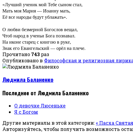
«Лучший ученик мой Тебе сыном стал,
Мать моя Мария — Иоанну мать,
Её все народы будут ублажать».
О любви безмерной Богослов вещал,
Чтоб народ в ученьи Бога познавал.
На иконе старец с книгою в руке,
Знак его Евангельский — орёл на плече.
Прочитано
743
раз
Опубликовано в
Философская и религиозная лирик
Людмила Баланенко
Последнее от Людмила Баланенко
О девочке Люсеньке
Я с Богом
Другие материалы в этой категории:
« Пасха Свята
Авторизуйтесь, чтобы получить возможность ост