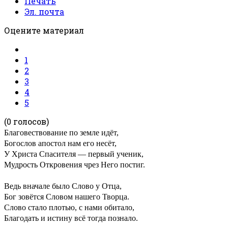
Печать
Эл. почта
Оцените материал
1
2
3
4
5
(0 голосов)
Благовествование по земле идёт,
Богослов апостол нам его несёт,
У Христа Спасителя — первый ученик,
Мудрость Откровения чрез Него постиг.
Ведь вначале было Слово у Отца,
Бог зовётся Словом нашего Творца.
Слово стало плотью, с нами обитало,
Благодать и истину всё тогда познало.