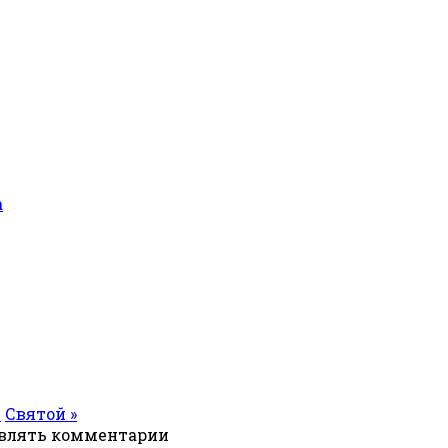
а
я
Святой »
авлять комментарии