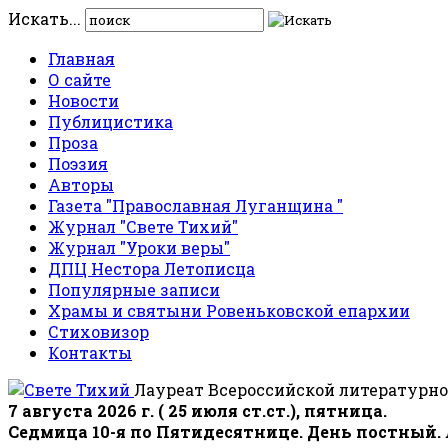
Искать...
Главная
О сайте
Новости
Публицистика
Проза
Поэзия
Авторы
Газета "Православная Луганщина "
Журнал "Свете Тихий"
Журнал "Уроки веры"
ДПЦ Нестора Летописца
Популярные записи
Храмы и святыни Ровеньковской епархии
Стиховизор
Контакты
Лауреат Всероссийской литературно
7 августа 2026 г. ( 25 июля ст.ст.), пятница.
Седмица 10-я по Пятидесятнице. День постный.