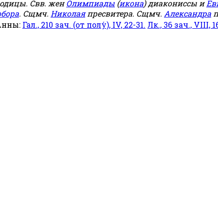
родицы. Свв. жен
Олимпиады
(
икона
) диакониссы и
Ев
обора
. Сщмч.
Николая
пресвитера. Сщмч.
Александра
п
Анны:
Гал., 210 зач. (от полу́), IV, 22-31.
Лк., 36 зач., VIII, 1