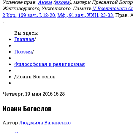
Успение прав.
Анны
(
икона
), матери Пресвятой Бого
Желтоводского, Унженского. Память
V Вселенского С
2 Кор., 169 зач., I, 12-20.
Мф., 91 зач., XXII, 23-33.
Прав. 
-
Вы здесь:
Главная
/
Поэзия
/
Философская и религиозная
/
Иоанн Богослов
Четверг, 19 мая 2016 16:28
Иоанн Богослов
Автор
Людмила Баланенко