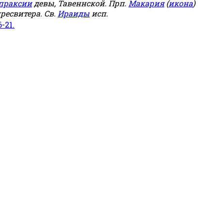
праксии
девы, Тавеннской. Прп.
Макария
(
икона
)
ресвитера. Св.
Ираиды
исп.
6-21.