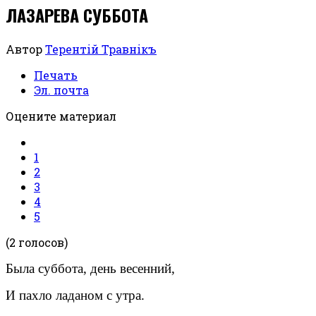
ЛАЗАРЕВА СУББОТА
Автор
Терентiй Травнiкъ
Печать
Эл. почта
Оцените материал
1
2
3
4
5
(2 голосов)
Была суббота, день весенний,
И пахло ладаном с утра.