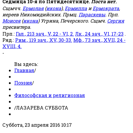
Седмица 10-я по Пятидесятнице.
Поста нет.
Сщмчч.
Ермолая
(
икона
),
Ермиппа
и
Ермократа
,
иереев Никомидийских. Прмц.
Параскевы
. Прп.
Моисея
(
икона
) Угрина, Печерского. Сщмч.
Сергия
пресвитера.
Прп.:
Гал., 213 зач., V, 22 - VI, 2.
Лк., 24 зач., VI, 17-23
.
Ряд.:
Рим., 119 зач., XV, 30-33.
Мф., 73 зач., XVII, 24 -
XVIII, 4.
-
Вы здесь:
Главная
/
Поэзия
/
Философская и религиозная
/
ЛАЗАРЕВА СУББОТА
Суббота, 23 апреля 2016 10:17