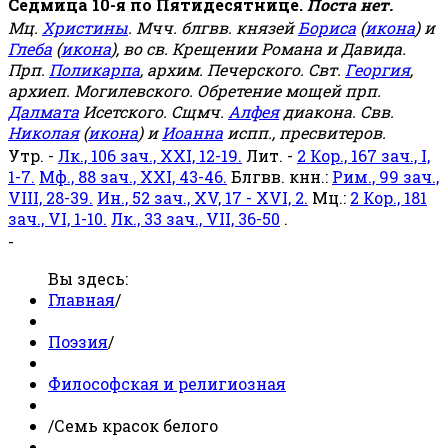
Седмица 10-я по Пятидесятнице.
Поста нет.
Мц.
Христины
. Мчч. блгвв. князей
Бориса
(
икона
) и
Глеба
(
икона
), во св. Крещении Романа и Давида.
Прп.
Поликарпа
, архим. Печерского. Свт.
Георгия
,
архиеп. Могилевского. Обретение мощей прп.
Далмата
Исетского. Сщмч.
Алфея
диакона. Свв.
Николая
(
икона
) и
Иоанна
испп., пресвитеров.
Утр. -
Лк., 106 зач., XXI, 12-19.
Лит. -
2 Кор., 167 зач., I,
1-7.
Мф., 88 зач., XXI, 43-46.
Блгвв. кнн.:
Рим., 99 зач.,
VIII, 28-39.
Ин., 52 зач., XV, 17 - XVI, 2.
Мц.:
2 Кор., 181
зач., VI, 1-10.
Лк., 33 зач., VII, 36-50
.
-
Вы здесь:
Главная
/
Поэзия
/
Философская и религиозная
/
Семь красок белого