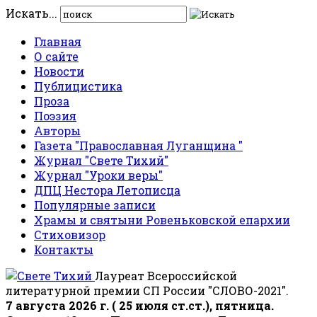
Искать...
Главная
О сайте
Новости
Публицистика
Проза
Поэзия
Авторы
Газета "Православная Луганщина "
Журнал "Свете Тихий"
Журнал "Уроки веры"
ДПЦ Нестора Летописца
Популярные записи
Храмы и святыни Ровеньковской епархии
Стиховизор
Контакты
Лауреат Всероссийской
литературной премии СП России "СЛОВО-2021".
7 августа 2026 г. ( 25 июля ст.ст.), пятница.