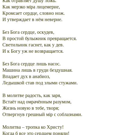
Как отравляет душу ложь.
Как мерзко мiра лицемерие,
Кромсает сердце, словно нож.
И утверждает в нём неверие.
Без Бога сердце, оскудев,
В простой булыжник превращается.
Светильник гаснет, как у дев.
И к Богу уж не возвращается.
Без Бога сердце лишь насос.
Машина лишь в груди бездушная.
Впадает дух в анабиоз,
Ледышкой став под злыми стужами.
В молитве радость, как заря,
Встаёт над омрачённым разумом,
Жизнь новую в тебе, творя;
Отвергнув грешный мiр с соблазнами.
Молитва – тропка ко Христу!
Когда б все это сердцем поняли!