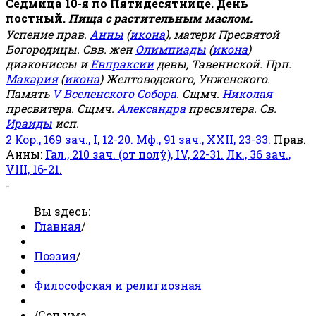
Седмица 10-я по Пятидесятнице. День
постный.
Пища с растительным маслом.
Успение прав.
Анны
(
икона
), матери Пресвятой
Богородицы. Свв. жен
Олимпиады
(
икона
)
диакониссы и
Евпраксии
девы, Тавеннской. Прп.
Макария
(
икона
) Желтоводского, Унженского.
Память
V Вселенского Собора
. Сщмч.
Николая
пресвитера. Сщмч.
Александра
пресвитера. Св.
Ираиды
исп.
2 Кор., 169 зач., I, 12-20.
Мф., 91 зач., XXII, 23-33.
Прав.
Анны:
Гал., 210 зач. (от полу́), IV, 22-31.
Лк., 36 зач.,
VIII, 16-21.
-
Вы здесь:
Главная
/
Поэзия
/
Философская и религиозная
/
Сон ума