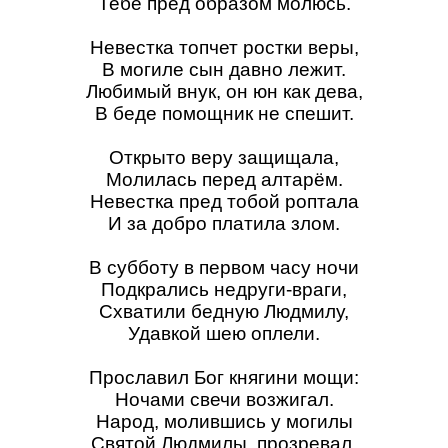
Тебе пред образом молюсь.
Невестка топчет ростки веры,
В могиле сын давно лежит.
Любимый внук, он юн как дева,
В беде помощник не спешит.
Открыто веру защищала,
Молилась перед алтарём.
Невестка пред тобой роптала
И за добро платила злом.
В субботу в первом часу ночи
Подкрались недруги-враги,
Схватили бедную Людмилу,
Удавкой шею оплели.
Прославил Бог княгини мощи:
Ночами свечи возжигал.
Народ, молившись у могилы
Святой Людмилы, прозревал.