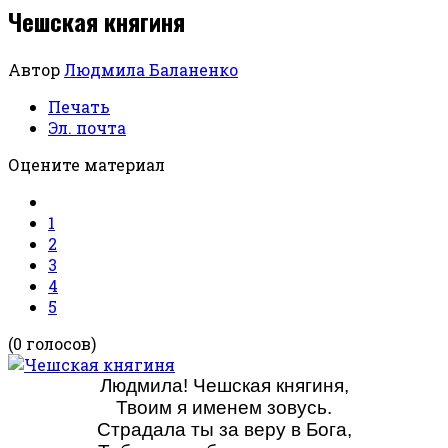
Чешская княгиня
Автор
Людмила Баланенко
Печать
Эл. почта
Оцените материал
1
2
3
4
5
(0 голосов)
Людмила! Чешская княгиня,
Твоим я именем зовусь.
Страдала ты за веру в Бога,