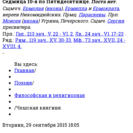
Седмица 10-я по Пятидесятнице.
Поста нет.
Сщмчч.
Ермолая
(
икона
),
Ермиппа
и
Ермократа
,
иереев Никомидийских. Прмц.
Параскевы
. Прп.
Моисея
(
икона
) Угрина, Печерского. Сщмч.
Сергия
пресвитера.
Прп.:
Гал., 213 зач., V, 22 - VI, 2.
Лк., 24 зач., VI, 17-23
.
Ряд.:
Рим., 119 зач., XV, 30-33.
Мф., 73 зач., XVII, 24 -
XVIII, 4.
-
Вы здесь:
Главная
/
Поэзия
/
Философская и религиозная
/
Чешская княгиня
Вторник, 29 сентября 2015 18:05