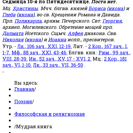
Седмица 10-я по Пятидесятнице.
Поста нет.
Мц.
Христины
. Мчч. блгвв. князей
Бориса
(
икона
) и
Глеба
(
икона
), во св. Крещении Романа и Давида.
Прп.
Поликарпа
, архим. Печерского. Свт.
Георгия
,
архиеп. Могилевского. Обретение мощей прп.
Далмата
Исетского. Сщмч.
Алфея
диакона. Свв.
Николая
(
икона
) и
Иоанна
испп., пресвитеров.
Утр. -
Лк., 106 зач., XXI, 12-19.
Лит. -
2 Кор., 167 зач., I,
1-7.
Мф., 88 зач., XXI, 43-46.
Блгвв. кнн.:
Рим., 99 зач.,
VIII, 28-39.
Ин., 52 зач., XV, 17 - XVI, 2.
Мц.:
2 Кор., 181
зач., VI, 1-10.
Лк., 33 зач., VII, 36-50
.
-
Вы здесь:
Главная
/
Поэзия
/
Философская и религиозная
/
Мудрая книга