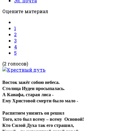
Эл. почта
Оцените материал
1
2
3
4
5
(2 голосов)
Восток зажёг собою небеса.
Столица Иудеи просыпалась.
А Каиафа, старая лиса -
Ему Христовой смерти было мало -
Распятием унизить он решил
Того, кто был всему – всему Основой!
Кто Силой Духа так его страшил,