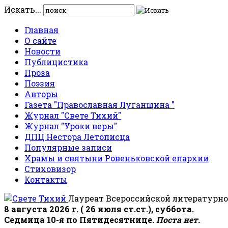
Искать...
Главная
О сайте
Новости
Публицистика
Проза
Поэзия
Авторы
Газета "Православная Луганщина "
Журнал "Свете Тихий"
Журнал "Уроки веры"
ДПЦ Нестора Летописца
Популярные записи
Храмы и святыни Ровеньковской епархии
Стиховизор
Контакты
Лауреат Всероссийской литературно
8 августа 2026 г. ( 26 июля ст.ст.), суббота.
Седмица 10-я по Пятидесятнице.
Поста нет.