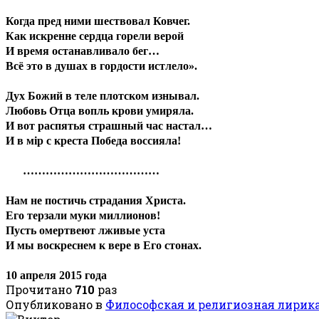
Когда пред ними шествовал Ковчег.
Как искренне сердца горели верой
И время останавливало бег…
Всё это в душах в гордости истлело».
Дух Божий в теле плотском изнывал.
Любовь Отца вопль крови умиряла.
И вот распятья страшный час настал…
И в мiр с креста Победа воссияла!
………………………………
Нам не постичь страдания Христа.
Его терзали муки миллионов!
Пусть омертвеют лживые уста
И мы воскреснем к вере в Его стонах.
10 апреля 2015 года
Прочитано
710
раз
Опубликовано в
Философская и религиозная лирик