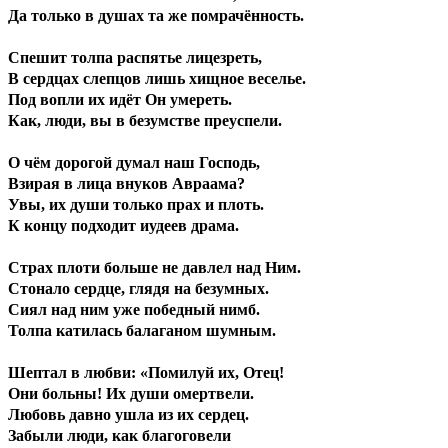
Да только в душах та же помрачённость.
Спешит толпа распятье лицезреть,
В сердцах слепцов лишь хищное веселье.
Под вопли их идёт Он умереть.
Как, люди, вы в безумстве преуспели.
О чём дорогой думал наш Господь,
Взирая в лица внуков Авраама?
Увы, их души только прах и плоть.
К концу подходит иудеев драма.
Страх плоти больше не давлел над Ним.
Стонало сердце, глядя на безумных.
Сиял над ним уже победный нимб.
Толпа катилась балаганом шумным.
Шептал в любви: «Помилуй их, Отец!
Они больны! Их души омертвели.
Любовь давно ушла из их сердец.
Забыли люди, как благоговели