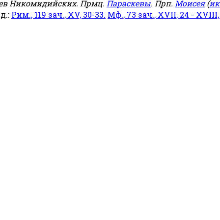
еев Никомидийских. Прмц.
Параскевы
. Прп.
Моисея
(
ик
яд.:
Рим., 119 зач., XV, 30-33.
Мф., 73 зач., XVII, 24 - XVIII,