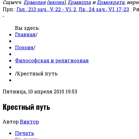
Сщмчч.
Ермолая
(
икона
),
Ермиппа
и
Ермократа
, иер
Прп.:
Гал., 213 зач., V, 22 - VI, 2.
Лк., 24 зач., VI, 17-23
. Р
-
Вы здесь:
Главная
/
Поэзия
/
Философская и религиозная
/
Крестный путь
Пятница, 10 апреля 2015 19:53
Крестный путь
Автор
Виктор
Печать