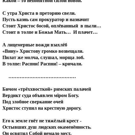
Какой – то непонятной силой новой.
С утра Христа в преторию свели.
Пусть казнь сам прокуратор и назначит
Стоит Христос босой, оплёванный в пыли…
Стоит в толпе и Божья Мать… И плачет…
А лицемерные вожди взахлёб
«Вину» Христову громко возвещали.
Пилат же молча, слушал, морща лоб.
В толпе: Распни! Распни! – кричали.
……………………………………
Бичом «трёххвосткой» римских палачей
Вердикт суда объявлен мiром Богу.
Под злобное сверкание очей
Христос ступил на крестную дорогу.
Его к земле гнёт не тяжёлый крест -
Остывших душ людских окаменённость.
Он освятил Собой немало мест,