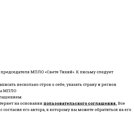
 председателя МПЛО «Свете Тихий».
К письму следует
писать несколько строк о себе, указать страну и регион
ены МПЛО
глашением.
тернет на основании
пользовательского соглашени
я
.
Все
согласия его автора, к которому вы можете обратиться на его