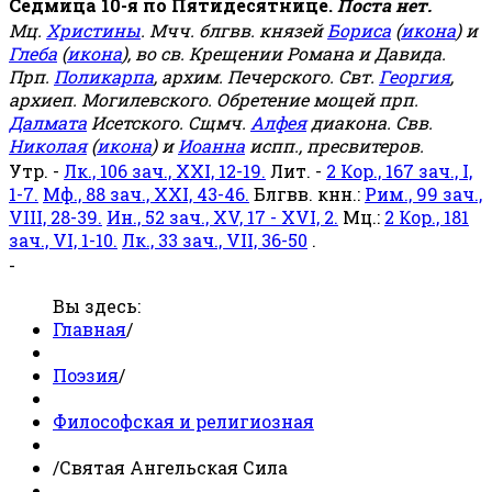
Седмица 10-я по Пятидесятнице.
Поста нет.
Мц.
Христины
. Мчч. блгвв. князей
Бориса
(
икона
) и
Глеба
(
икона
), во св. Крещении Романа и Давида.
Прп.
Поликарпа
, архим. Печерского. Свт.
Георгия
,
архиеп. Могилевского. Обретение мощей прп.
Далмата
Исетского. Сщмч.
Алфея
диакона. Свв.
Николая
(
икона
) и
Иоанна
испп., пресвитеров.
Утр. -
Лк., 106 зач., XXI, 12-19.
Лит. -
2 Кор., 167 зач., I,
1-7.
Мф., 88 зач., XXI, 43-46.
Блгвв. кнн.:
Рим., 99 зач.,
VIII, 28-39.
Ин., 52 зач., XV, 17 - XVI, 2.
Мц.:
2 Кор., 181
зач., VI, 1-10.
Лк., 33 зач., VII, 36-50
.
-
Вы здесь:
Главная
/
Поэзия
/
Философская и религиозная
/
Святая Ангельская Сила