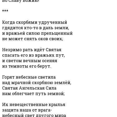
Во Славу Божию!
***
Когда скорбями удрученный
гдядится кто-то в даль земли,
и вражьей силою прельщенный
не может снять оков своих;
Незримо рать идёт Святая
спасать его из вражьих пут,
и светом вечным осеняя
из темноты его берут.
Горят небесные светила
над мрачной скорбною землёй,
Святая Ангельская Сила
нам облегчает путь земной;
Их невещественные крылья
защита наша от врага-
небесный свет другого мира