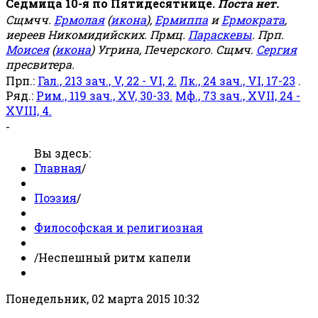
Седмица 10-я по Пятидесятнице.
Поста нет.
Сщмчч.
Ермолая
(
икона
),
Ермиппа
и
Ермократа
,
иереев Никомидийских. Прмц.
Параскевы
. Прп.
Моисея
(
икона
) Угрина, Печерского. Сщмч.
Сергия
пресвитера.
Прп.:
Гал., 213 зач., V, 22 - VI, 2.
Лк., 24 зач., VI, 17-23
.
Ряд.:
Рим., 119 зач., XV, 30-33.
Мф., 73 зач., XVII, 24 -
XVIII, 4.
-
Вы здесь:
Главная
/
Поэзия
/
Философская и религиозная
/
Неспешный ритм капели
Понедельник, 02 марта 2015 10:32