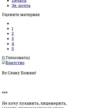
Печать
Эл. почта
Оцените материал
1
2
3
4
5
(1 Голосовать)
Во Славу Божию!
***
Не хочу лукавить, лицемерить,