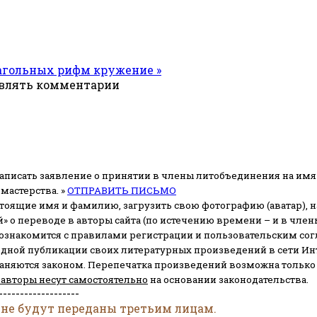
агольных рифм кружение »
авлять комментарии
аписать заявление о принятии в члены литобъединения на имя
мастерства. »
ОТПРАВИТЬ ПИСЬМО
стоящие имя и фамилию, загрузить свою фотографию (аватар), на
» о переводе в авторы сайта (по истечению времени – и в чл
 ознакомится с правилами регистрации и пользовательским со
одной публикации своих литературных произведений в сети Ин
раняются законом.
Перепечатка произведений возможна только с 
 авторы несут самостоятельно
на основании законодательства.
-------------------
 не будут переданы третьим лицам.