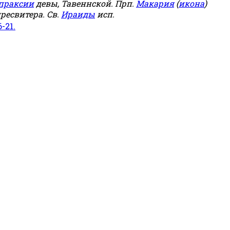
праксии
девы, Тавеннской. Прп.
Макария
(
икона
)
ресвитера. Св.
Ираиды
исп.
6-21.