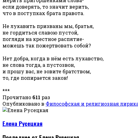
мерить пригоршенками слова-
если доверять, то значит верить,
что в поступках брата правота.
Не лукавить призваны мы, братья,
не гордиться славою пустой,
погляди на крестное распятие-
можешь так пожертвовать собой?
Нет добра, когда в нём есть лукавство,
не слова тогда, а пустозвон,
и прошу вас, не зовите братством,
то, где попирается закон!
***
Прочитано
611
раз
Опубликовано в
Философская и религиозная лирик
Елена Русецкая
Последнее от Елена Русецкая