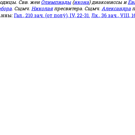
родицы. Свв. жен
Олимпиады
(
икона
) диакониссы и
Ев
обора
. Сщмч.
Николая
пресвитера. Сщмч.
Александра
п
Анны:
Гал., 210 зач. (от полу́), IV, 22-31.
Лк., 36 зач., VIII, 1