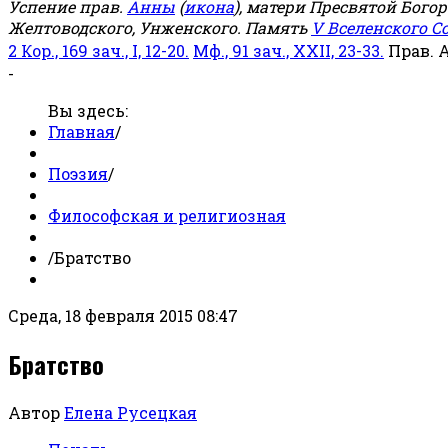
Успение прав.
Анны
(
икона
), матери Пресвятой Бого
Желтоводского, Унженского. Память
V Вселенского С
2 Кор., 169 зач., I, 12-20.
Мф., 91 зач., XXII, 23-33.
Прав. 
-
Вы здесь:
Главная
/
Поэзия
/
Философская и религиозная
/
Братство
Среда, 18 февраля 2015 08:47
Братство
Автор
Елена Русецкая