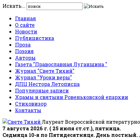
Искать...
Главная
О сайте
Новости
Публицистика
Проза
Поэзия
Авторы
Газета "Православная Луганщина "
Журнал "Свете Тихий"
Журнал "Уроки веры"
ДПЦ Нестора Летописца
Популярные записи
Храмы и святыни Ровеньковской епархии
Стиховизор
Контакты
Лауреат Всероссийской литературно
7 августа 2026 г. ( 25 июля ст.ст.), пятница.
Седмица 10-я по Пятидесятнице. День постный.