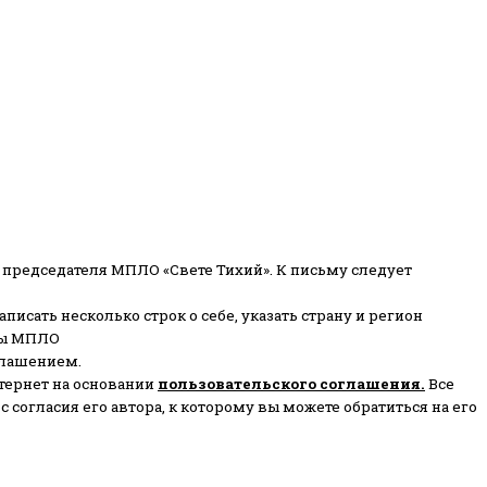
 председателя МПЛО «Свете Тихий».
К письму следует
писать несколько строк о себе, указать страну и регион
ены МПЛО
глашением.
тернет на основании
пользовательского соглашени
я
.
Все
согласия его автора, к которому вы можете обратиться на его