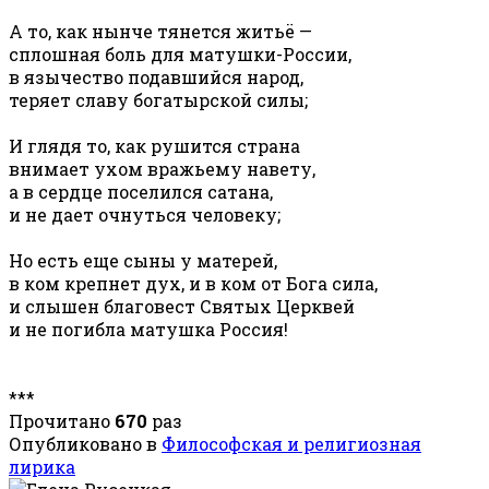
А то, как нынче тянется житьё —
сплошная боль для матушки-России,
в язычество подавшийся народ,
теряет славу богатырской силы;
И глядя то, как рушится страна
внимает ухом вражьему навету,
а в сердце поселился сатана,
и не дает очнуться человеку;
Но есть еще сыны у матерей,
в ком крепнет дух, и в ком от Бога сила,
и слышен благовест Святых Церквей
и не погибла матушка Россия!
***
Прочитано
670
раз
Опубликовано в
Философская и религиозная
лирика