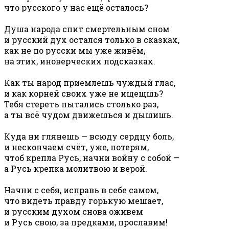
что русского у нас ещё осталось?
Душа народа спит смертельным сном
и русский дух остался только в сказках,
как не по русски мы уже живём,
на этих, иноверческих подсказках.
Как ты народ приемлешь чуждый глас,
и как корней своих уже не ищещшь?
Тебя стереть пытались столько раз,
а ты всё чудом движешься и дышишь.
Куда ни глянешь — всюду сердцу боль,
и нескончаем счёт, уже, потерям,
чтоб крепла Русь, начни войну с собой —
а Русь крепка молитвою и верой.
Начни с себя, исправь в себе самом,
что видеть правду горькую мешает,
и русским духом снова оживем
и Русь свою, за предками, прославим!