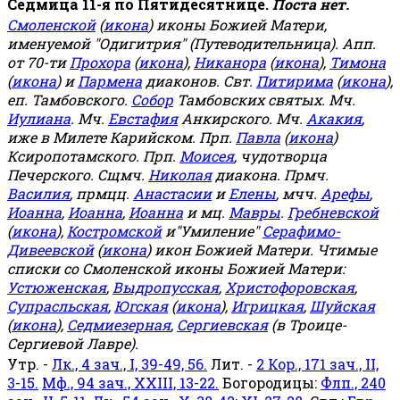
Седмица 11-я по Пятидесятнице.
Поста нет.
Смоленской
(
икона
) иконы Божией Матери,
именуемой "Одигитрия" (Путеводительница). Апп.
от 70-ти
Прохора
(
икона
),
Никанора
(
икона
),
Тимона
(
икона
) и
Пармена
диаконов. Свт.
Питирима
(
икона
),
еп. Тамбовского.
Собор
Тамбовских святых. Мч.
Иулиана
. Мч.
Евстафия
Анкирского. Мч.
Акакия
,
иже в Милете Карийском. Прп.
Павла
(
икона
)
Ксиропотамского. Прп.
Моисея
, чудотворца
Печерского. Сщмч.
Николая
диакона. Прмч.
Василия
, прмцц.
Анастасии
и
Елены
, мчч.
Арефы
,
Иоанна
,
Иоанна
,
Иоанна
и мц.
Мавры
.
Гребневской
(
икона
),
Костромской
и"Умиление"
Серафимо-
Дивеевской
(
икона
) икон Божией Матери. Чтимые
списки со Смоленской иконы Божией Матери:
Устюженская
,
Выдропусская
,
Христофоровская
,
Супрасльская
,
Югская
(
икона
),
Игрицкая
,
Шуйская
(
икона
),
Седмиезерная
,
Сергиевская
(в Троице-
Сергиевой Лавре).
Утр. -
Лк., 4 зач., I, 39-49, 56.
Лит. -
2 Кор., 171 зач., II,
3-15.
Мф., 94 зач., XXIII, 13-22.
Богородицы:
Флп., 240