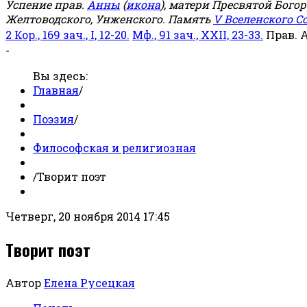
Успение прав.
Анны
(
икона
), матери Пресвятой Бого
Желтоводского, Унженского. Память
V Вселенского С
2 Кор., 169 зач., I, 12-20.
Мф., 91 зач., XXII, 23-33.
Прав. 
-
Вы здесь:
Главная
/
Поэзия
/
Философская и религиозная
/
Творит поэт
Четверг, 20 ноября 2014 17:45
Творит поэт
Автор
Елена Русецкая