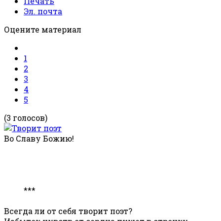
Печать
Эл. почта
Оцените материал
1
2
3
4
5
(3 голосов)
Во Славу Божию!
***
Всегда ли от себя творит поэт?