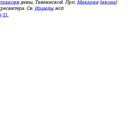
праксии
девы, Тавеннской. Прп.
Макария
(
икона
)
ресвитера. Св.
Ираиды
исп.
6-21.