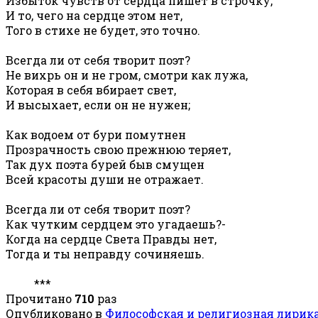
Избыток чувств от сердца пишет в строчку,
И то, чего на сердце этом нет,
Того в стихе не будет, это точно.
Всегда ли от себя творит поэт?
Не вихрь он и не гром, смотри как лужа,
Которая в себя вбирает свет,
И высыхает, если он не нужен;
Как водоем от бури помутнен
Прозрачность свою прежнюю теряет,
Так дух поэта бурей быв смущен
Всей красоты души не отражает.
Всегда ли от себя творит поэт?
Как чутким сердцем это угадаешь?-
Когда на сердце Света Правды нет,
Тогда и ты неправду сочиняешь.
***
Прочитано
710
раз
Опубликовано в
Философская и религиозная лирик