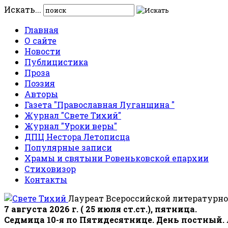
Искать...
Главная
О сайте
Новости
Публицистика
Проза
Поэзия
Авторы
Газета "Православная Луганщина "
Журнал "Свете Тихий"
Журнал "Уроки веры"
ДПЦ Нестора Летописца
Популярные записи
Храмы и святыни Ровеньковской епархии
Стиховизор
Контакты
Лауреат Всероссийской литературно
7 августа 2026 г. ( 25 июля ст.ст.), пятница.
Седмица 10-я по Пятидесятнице. День постный.