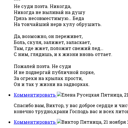
***
Не суди поэта. Никогда,
Никогда не выливай на душу
Грязь несовместимую… Беда
На тончайший нерв хулу обрушить.
Да, возможно, он переживет,
Боль, скуля, залижет, заласкает,
Там, где жжет, положит свежий лед…
С ним, глядишь, и к жизни вновь оттает.
Пожалей поэта. Не суди
И не подвергай публичной порке,
За огрехи на крылах прости,
Он и так у жизни на задворках.
Комментировать
Пятница, 21
Спасибо вам, Виктор, у вас доброе сердце и чи
конечно трудно,храни Господь вас и всех лито
Комментировать
Пятница, 21 ноября 2