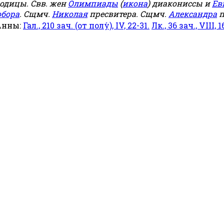
родицы. Свв. жен
Олимпиады
(
икона
) диакониссы и
Ев
обора
. Сщмч.
Николая
пресвитера. Сщмч.
Александра
п
Анны:
Гал., 210 зач. (от полу́), IV, 22-31.
Лк., 36 зач., VIII, 1