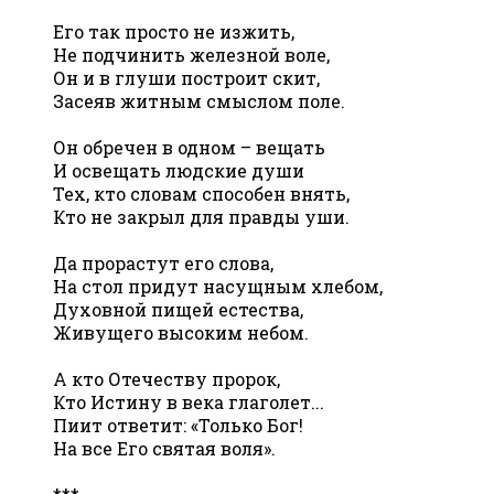
Его так просто не изжить,
Не подчинить железной воле,
Он и в глуши построит скит,
Засеяв житным смыслом поле.
Он обречен в одном – вещать
И освещать людские души
Тех, кто словам способен внять,
Кто не закрыл для правды уши.
Да прорастут его слова,
На стол придут насущным хлебом,
Духовной пищей естества,
Живущего высоким небом.
А кто Отечеству пророк,
Кто Истину в века глаголет...
Пиит ответит: «Только Бог!
На все Его святая воля».