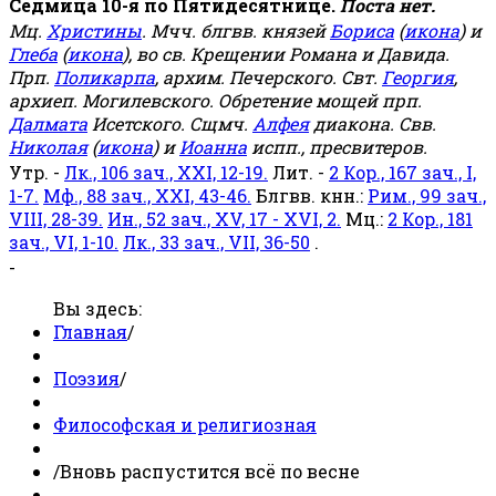
Седмица 10-я по Пятидесятнице.
Поста нет.
Мц.
Христины
. Мчч. блгвв. князей
Бориса
(
икона
) и
Глеба
(
икона
), во св. Крещении Романа и Давида.
Прп.
Поликарпа
, архим. Печерского. Свт.
Георгия
,
архиеп. Могилевского. Обретение мощей прп.
Далмата
Исетского. Сщмч.
Алфея
диакона. Свв.
Николая
(
икона
) и
Иоанна
испп., пресвитеров.
Утр. -
Лк., 106 зач., XXI, 12-19.
Лит. -
2 Кор., 167 зач., I,
1-7.
Мф., 88 зач., XXI, 43-46.
Блгвв. кнн.:
Рим., 99 зач.,
VIII, 28-39.
Ин., 52 зач., XV, 17 - XVI, 2.
Мц.:
2 Кор., 181
зач., VI, 1-10.
Лк., 33 зач., VII, 36-50
.
-
Вы здесь:
Главная
/
Поэзия
/
Философская и религиозная
/
Вновь распустится всё по весне