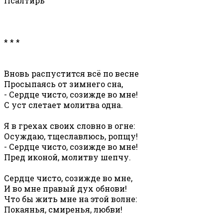
Псалтирь
* * *
Вновь распустится всё по весне
Просыпаясь от зимнего сна,
- Сердце чисто, созижде во мне!
С уст слетает молитва одна.
Я в грехах своих словно в огне:
Осуждаю, тщеславлюсь, ропщу!
- Сердце чисто, созижде во мне!
Пред иконой, молитву шепчу.
Сердце чисто, созижде во мне,
И во мне правый дух обнови!
Что бы жить мне на этой волне:
Покаянья, смиренья, любви!